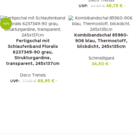
Deco Trends
48,75
€
UVP:
54,95
€
*
-12%
Kombibandschal 85960-
Fertigschal mit
906 blau, Thermostoff,
Schlaufenband Floralis
blickdicht, 245x135cm
6237349-90 grau,
Strukturgardine,
Schmidtgard
transparent, 245x137cm
34,50
€
*
Deco Trends
68,95
€
UVP:
77,95
€
*