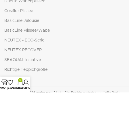
Duette Wabenplissee
Cosiflor Plissee
BasicLine Jalousie
BasicLine Plissee/Wabe
NEUTEX - ECO-Serie
NEUTEX RECOVER
SEAQUAL Initiative
Richtige Teppichgröße
0
Shop
Wunschliste
Warenkorb
Mein Konto
© Copyright 2026
wohn-oase24.de
. Alle Rechte vorbehalten. *Alle Preise
inkl. der gesetzlichen MwSt. zzgl.
Versandkosten
. Die durchgestrichenen
Preise entsprechen dem bisherigen Preis in diesem Online-Shop.