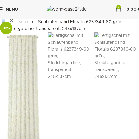
0
MENÜ
0,00
"DUETTE10"
klicken um zu vergrößern
-12%