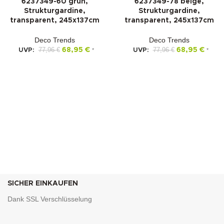
6237349-60 grün,
6237349-78 beige,
Strukturgardine,
Strukturgardine,
transparent, 245x137cm
transparent, 245x137cm
Deco Trends
Deco Trends
77,96
€
68,95
€
77,96
€
68,95
€
UVP:
*
UVP:
*
SICHER EINKAUFEN
Dank SSL Verschlüsselung