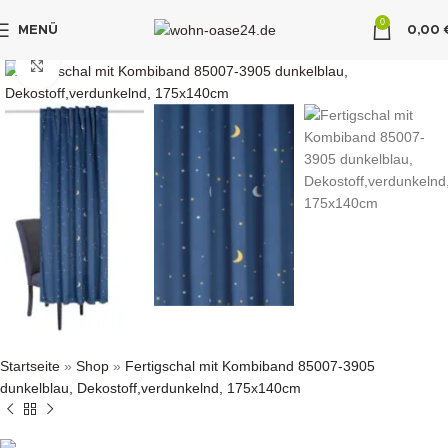
0
MENÜ
0,00
"DUETTE10"
klicken um zu vergrößern
Startseite
»
Shop
»
Fertigschal mit Kombiband 85007-3905
dunkelblau, Dekostoff,verdunkelnd, 175x140cm