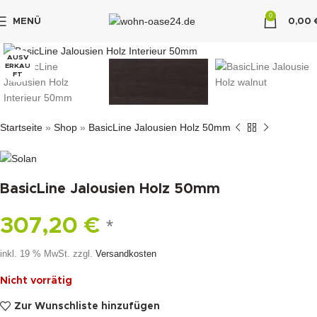
0
MENÜ
0,00
klicken um zu vergrößern
"DUETTE10"
AUSV
ERKAU
FT
Startseite
»
Shop
»
BasicLine Jalousien Holz 50mm
BasicLine Jalousien Holz 50mm
307,20
€
*
inkl. 19 % MwSt.
zzgl.
Versandkosten
Nicht vorrätig
Zur Wunschliste hinzufügen