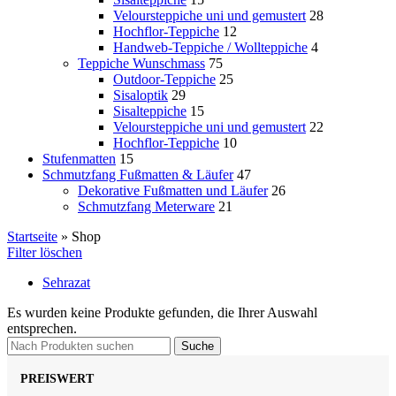
Veloursteppiche uni und gemustert
28
Hochflor-Teppiche
12
Handweb-Teppiche / Wollteppiche
4
Teppiche Wunschmass
75
Outdoor-Teppiche
25
Sisaloptik
29
Sisalteppiche
15
Veloursteppiche uni und gemustert
22
Hochflor-Teppiche
10
Stufenmatten
15
Schmutzfang Fußmatten & Läufer
47
Dekorative Fußmatten und Läufer
26
Schmutzfang Meterware
21
Startseite
»
Shop
Filter löschen
Sehrazat
Es wurden keine Produkte gefunden, die Ihrer Auswahl
entsprechen.
Suche
PREISWERT