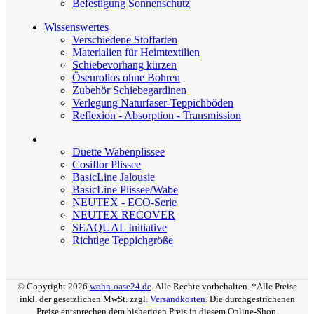
Befestigung Sonnenschutz
Wissenswertes
Verschiedene Stoffarten
Materialien für Heimtextilien
Schiebevorhang kürzen
Ösenrollos ohne Bohren
Zubehör Schiebegardinen
Verlegung Naturfaser-Teppichböden
Reflexion - Absorption - Transmission
Duette Wabenplissee
Cosiflor Plissee
BasicLine Jalousie
BasicLine Plissee/Wabe
NEUTEX - ECO-Serie
NEUTEX RECOVER
SEAQUAL Initiative
Richtige Teppichgröße
© Copyright 2026
wohn-oase24.de
. Alle Rechte vorbehalten. *Alle Preise
inkl. der gesetzlichen MwSt. zzgl.
Versandkosten
. Die durchgestrichenen
Preise entsprechen dem bisherigen Preis in diesem Online-Shop.