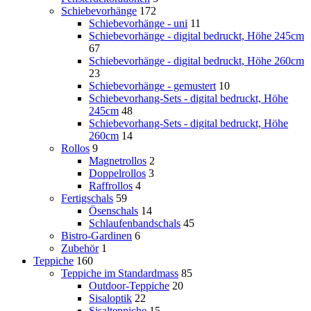
Schiebevorhänge
172
Schiebevorhänge - uni
11
Schiebevorhänge - digital bedruckt, Höhe 245cm
67
Schiebevorhänge - digital bedruckt, Höhe 260cm
23
Schiebevorhänge - gemustert
10
Schiebevorhang-Sets - digital bedruckt, Höhe
245cm
48
Schiebevorhang-Sets - digital bedruckt, Höhe
260cm
14
Rollos
9
Magnetrollos
2
Doppelrollos
3
Raffrollos
4
Fertigschals
59
Ösenschals
14
Schlaufenbandschals
45
Bistro-Gardinen
6
Zubehör
1
Teppiche
160
Teppiche im Standardmass
85
Outdoor-Teppiche
20
Sisaloptik
22
Sisalteppiche
15