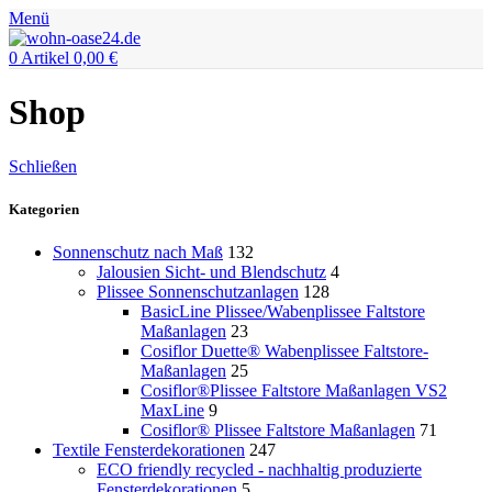
Menü
0
Artikel
0,00
€
Shop
Schließen
Kategorien
Sonnenschutz nach Maß
132
Jalousien Sicht- und Blendschutz
4
Plissee Sonnenschutzanlagen
128
BasicLine Plissee/Wabenplissee Faltstore
Maßanlagen
23
Cosiflor Duette® Wabenplissee Faltstore-
Maßanlagen
25
Cosiflor®Plissee Faltstore Maßanlagen VS2
MaxLine
9
Cosiflor® Plissee Faltstore Maßanlagen
71
Textile Fensterdekorationen
247
ECO friendly recycled - nachhaltig produzierte
Fensterdekorationen
5