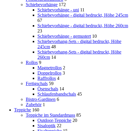
Schiebevorhänge
172
Schiebevorhänge - uni
11
Schiebevorhänge - digital bedruckt, Höhe 245cm
67
Schiebevorhänge - digital bedruckt, Höhe 260cm
23
Schiebevorhänge - gemustert
10
Schiebevorhang-Sets - digital bedruckt, Höhe
245cm
48
Schiebevorhang-Sets - digital bedruckt, Höhe
260cm
14
Rollos
9
Magnetrollos
2
Doppelrollos
3
Raffrollos
4
Fertigschals
59
Ösenschals
14
Schlaufenbandschals
45
Bistro-Gardinen
6
Zubehör
1
Teppiche
160
Teppiche im Standardmass
85
Outdoor-Teppiche
20
Sisaloptik
22
Sisalteppiche
15