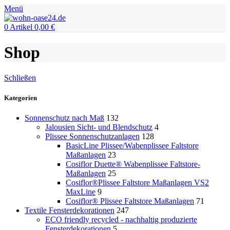
Menü
0
Artikel
0,00
€
Shop
Schließen
Kategorien
Sonnenschutz nach Maß
132
Jalousien Sicht- und Blendschutz
4
Plissee Sonnenschutzanlagen
128
BasicLine Plissee/Wabenplissee Faltstore
Maßanlagen
23
Cosiflor Duette® Wabenplissee Faltstore-
Maßanlagen
25
Cosiflor®Plissee Faltstore Maßanlagen VS2
MaxLine
9
Cosiflor® Plissee Faltstore Maßanlagen
71
Textile Fensterdekorationen
247
ECO friendly recycled - nachhaltig produzierte
Fensterdekorationen
5