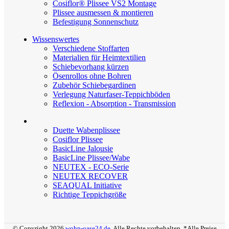
Cosiflor® Plissee VS2 Montage
Plissee ausmessen & montieren
Befestigung Sonnenschutz
Wissenswertes
Verschiedene Stoffarten
Materialien für Heimtextilien
Schiebevorhang kürzen
Ösenrollos ohne Bohren
Zubehör Schiebegardinen
Verlegung Naturfaser-Teppichböden
Reflexion - Absorption - Transmission
Duette Wabenplissee
Cosiflor Plissee
BasicLine Jalousie
BasicLine Plissee/Wabe
NEUTEX - ECO-Serie
NEUTEX RECOVER
SEAQUAL Initiative
Richtige Teppichgröße
© Copyright 2026
wohn-oase24.de
. Alle Rechte vorbehalten. *Alle Preise