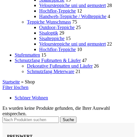
Veloursteppiche uni und gemustert
28
Hochflor-Teppiche
12
Handweb-Teppiche / Wollteppiche
4
Teppiche Wunschmass
75
Outdoor-Teppiche
25
Sisaloptik
29
Sisalteppiche
15
Veloursteppiche uni und gemustert
22
Hochflor-Teppiche
10
Stufenmatten
15
Schmutzfang Fußmatten & Läufer
47
Dekorative Fußmatten und Läufer
26
Schmutzfang Meterware
21
Startseite
»
Shop
Filter löschen
Schöner Wohnen
Es wurden keine Produkte gefunden, die Ihrer Auswahl
entsprechen.
Suche
PREISWERT