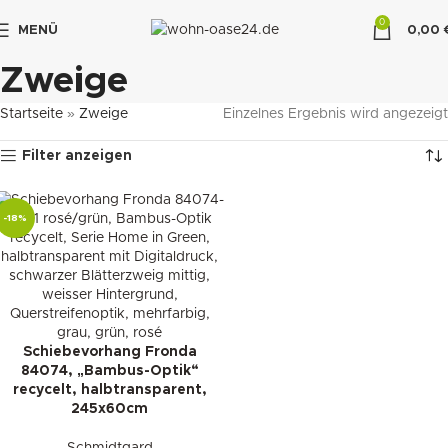
0
MENÜ
0,00
"DUETTE10"
Zweige
Startseite
»
Zweige
Einzelnes Ergebnis wird angezeigt
Filter anzeigen
-18%
Schiebevorhang Fronda
84074, „Bambus-Optik“
recycelt, halbtransparent,
245x60cm