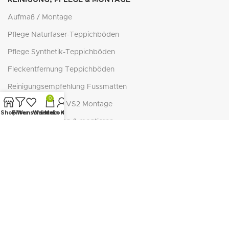
Aufmaß / Montage
Pflege Naturfaser-Teppichböden
Pflege Synthetik-Teppichböden
Fleckentfernung Teppichböden
Reinigungsempfehlung Fussmatten
0
Cosiflor® Plissee VS2 Montage
Shop
Filter
Wunschliste
Warenkorb
Mein Konto
Plissee ausmessen & montieren
Befestigung Sonnenschutz
WISSENSWERTES
Verschiedene Stoffarten
Materialien für Heimtextilien
Schiebevorhang kürzen