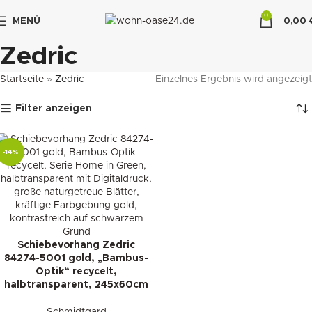
0
MENÜ
0,00
"DUETTE10"
Zedric
Startseite
»
Zedric
Einzelnes Ergebnis wird angezeigt
Filter anzeigen
-14%
Schiebevorhang Zedric
84274-5001 gold, „Bambus-
Optik“ recycelt,
halbtransparent, 245x60cm