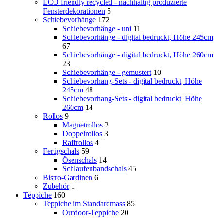
ECO friendly recycled - nachhaltig produzierte
Fensterdekorationen
5
Schiebevorhänge
172
Schiebevorhänge - uni
11
Schiebevorhänge - digital bedruckt, Höhe 245cm
67
Schiebevorhänge - digital bedruckt, Höhe 260cm
23
Schiebevorhänge - gemustert
10
Schiebevorhang-Sets - digital bedruckt, Höhe
245cm
48
Schiebevorhang-Sets - digital bedruckt, Höhe
260cm
14
Rollos
9
Magnetrollos
2
Doppelrollos
3
Raffrollos
4
Fertigschals
59
Ösenschals
14
Schlaufenbandschals
45
Bistro-Gardinen
6
Zubehör
1
Teppiche
160
Teppiche im Standardmass
85
Outdoor-Teppiche
20