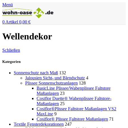
Menü
0
Artikel
0,00
€
Wellendekor
Schließen
Kategorien
Sonnenschutz nach Maß
132
Jalousien Sicht- und Blendschutz
4
Plissee Sonnenschutzanlagen
128
BasicLine Plissee/Wabenplissee Faltstore
Maßanlagen
23
Cosiflor Duette® Wabenplissee Faltstore-
Maßanlagen
25
Cosiflor®Plissee Faltstore Maßanlagen VS2
MaxLine
9
Cosiflor® Plissee Faltstore Maßanlagen
71
Textile Fensterdekorationen
247