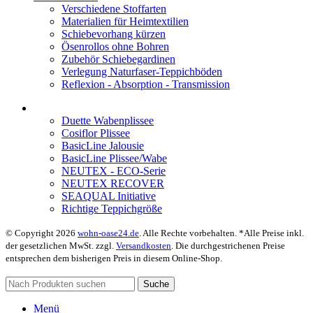
Verschiedene Stoffarten
Materialien für Heimtextilien
Schiebevorhang kürzen
Ösenrollos ohne Bohren
Zubehör Schiebegardinen
Verlegung Naturfaser-Teppichböden
Reflexion - Absorption - Transmission
Duette Wabenplissee
Cosiflor Plissee
BasicLine Jalousie
BasicLine Plissee/Wabe
NEUTEX - ECO-Serie
NEUTEX RECOVER
SEAQUAL Initiative
Richtige Teppichgröße
© Copyright 2026
wohn-oase24.de
. Alle Rechte vorbehalten. *Alle Preise inkl.
der gesetzlichen MwSt. zzgl.
Versandkosten
. Die durchgestrichenen Preise
entsprechen dem bisherigen Preis in diesem Online-Shop.
Suche
Menü