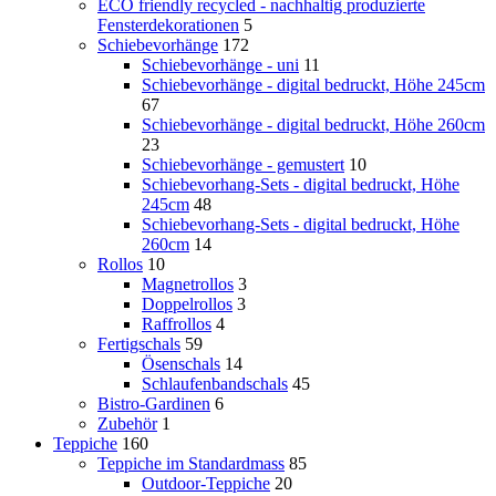
ECO friendly recycled - nachhaltig produzierte
Fensterdekorationen
5
Schiebevorhänge
172
Schiebevorhänge - uni
11
Schiebevorhänge - digital bedruckt, Höhe 245cm
67
Schiebevorhänge - digital bedruckt, Höhe 260cm
23
Schiebevorhänge - gemustert
10
Schiebevorhang-Sets - digital bedruckt, Höhe
245cm
48
Schiebevorhang-Sets - digital bedruckt, Höhe
260cm
14
Rollos
10
Magnetrollos
3
Doppelrollos
3
Raffrollos
4
Fertigschals
59
Ösenschals
14
Schlaufenbandschals
45
Bistro-Gardinen
6
Zubehör
1
Teppiche
160
Teppiche im Standardmass
85
Outdoor-Teppiche
20