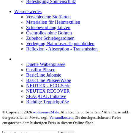
Befestigung Sonnenschutz
Wissenswertes
Verschiedene Stoffarten
Materialien für Heimtextilien
Schiebevorhang kürzen
Ösenrollos ohne Bohren
Zubehör Schiebegardinen
Verlegung Naturfaser-Teppichböden
Reflexion - Absorption - Transmission
Duette Wabenplissee
Cosiflor Plissee
BasicLine Jalousie
BasicLine Plissee/Wabe
NEUTEX - ECO-Serie
NEUTEX RECOVER
SEAQUAL Initiative
Richtige Teppichgröße
© Copyright 2026
wohn-oase24.de
. Alle Rechte vorbehalten. *Alle Preise inkl.
der gesetzlichen MwSt. zzgl.
Versandkosten
. Die durchgestrichenen Preise
entsprechen dem bisherigen Preis in diesem Online-Shop.