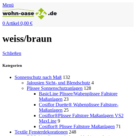
Menü
0
Artikel
0,00
€
weiss/braun
Schließen
Kategorien
Sonnenschutz nach Maß
132
Jalousien Sicht- und Blendschutz
4
Plissee Sonnenschutzanlagen
128
BasicLine Plissee/Wabenplissee Faltstore
Maßanlagen
23
Cosiflor Duette® Wabenplissee Faltstore-
Maßanlagen
25
Cosiflor®Plissee Faltstore Maßanlagen VS2
MaxLine
9
Cosiflor® Plissee Faltstore Maßanlagen
71
Textile Fensterdekorationen
248