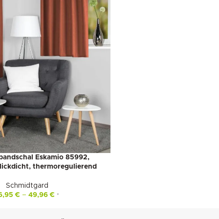
bandschal Eskamio 85992,
lickdicht, thermoregulierend
Schmidtgard
6,95
€
–
49,96
€
*