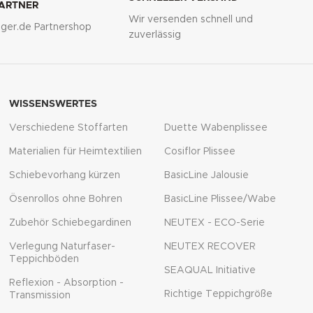
PARTNER
Wir versenden schnell und
lliger.de Partnershop
zuverlässig
WISSENSWERTES
Verschiedene Stoffarten
Duette Wabenplissee
Materialien für Heimtextilien
Cosiflor Plissee
Schiebevorhang kürzen
BasicLine Jalousie
Ösenrollos ohne Bohren
BasicLine Plissee/Wabe
Zubehör Schiebegardinen
NEUTEX - ECO-Serie
Verlegung Naturfaser-
NEUTEX RECOVER
Teppichböden
SEAQUAL Initiative
Reflexion - Absorption -
Richtige Teppichgröße
Transmission