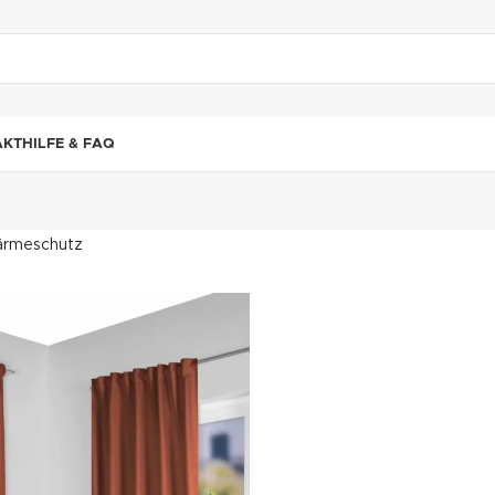
"DUETTE10"
AKT
HILFE & FAQ
rmeschutz