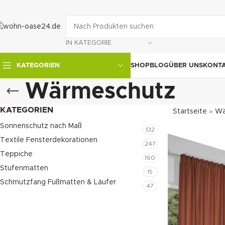
IN KATEGORIE
SHOP
BLOG
ÜBER UNS
KONT
KATEGORIEN
Wärmeschutz
KATEGORIEN
Startseite
»
Wä
Sonnenschutz nach Maß
132
Textile Fensterdekorationen
247
Teppiche
160
Stufenmatten
15
Schmutzfang Fußmatten & Läufer
47