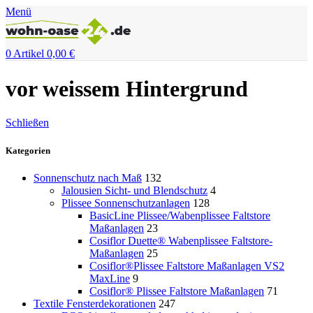
Menü
"DUETTE10"
0
Artikel
0,00
€
vor weissem Hintergrund
Schließen
Kategorien
Sonnenschutz nach Maß
132
Jalousien Sicht- und Blendschutz
4
Plissee Sonnenschutzanlagen
128
BasicLine Plissee/Wabenplissee Faltstore
Maßanlagen
23
Cosiflor Duette® Wabenplissee Faltstore-
Maßanlagen
25
Cosiflor®Plissee Faltstore Maßanlagen VS2
MaxLine
9
Cosiflor® Plissee Faltstore Maßanlagen
71
Textile Fensterdekorationen
247