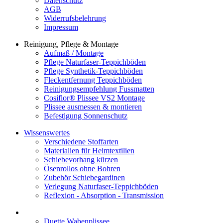
Datenschutz
AGB
Widerrufsbelehrung
Impressum
Reinigung, Pflege & Montage
Aufmaß / Montage
Pflege Naturfaser-Teppichböden
Pflege Synthetik-Teppichböden
Fleckentfernung Teppichböden
Reinigungsempfehlung Fussmatten
Cosiflor® Plissee VS2 Montage
Plissee ausmessen & montieren
Befestigung Sonnenschutz
Wissenswertes
Verschiedene Stoffarten
Materialien für Heimtextilien
Schiebevorhang kürzen
Ösenrollos ohne Bohren
Zubehör Schiebegardinen
Verlegung Naturfaser-Teppichböden
Reflexion - Absorption - Transmission
Duette Wabenplissee