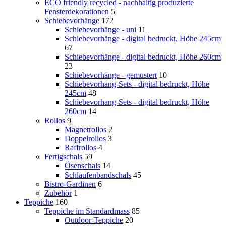
ECO friendly recycled - nachhaltig produzierte
Fensterdekorationen
5
Schiebevorhänge
172
Schiebevorhänge - uni
11
Schiebevorhänge - digital bedruckt, Höhe 245cm
67
Schiebevorhänge - digital bedruckt, Höhe 260cm
23
Schiebevorhänge - gemustert
10
Schiebevorhang-Sets - digital bedruckt, Höhe
245cm
48
Schiebevorhang-Sets - digital bedruckt, Höhe
260cm
14
Rollos
9
Magnetrollos
2
Doppelrollos
3
Raffrollos
4
Fertigschals
59
Ösenschals
14
Schlaufenbandschals
45
Bistro-Gardinen
6
Zubehör
1
Teppiche
160
Teppiche im Standardmass
85
Outdoor-Teppiche
20