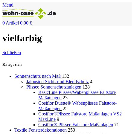
Menü
0
Artikel
0,00
€
vielfarbig
Schließen
Kategorien
Sonnenschutz nach Maß
132
Jalousien Sicht- und Blendschutz
4
Plissee Sonnenschutzanlagen
128
BasicLine Plissee/Wabenplissee Faltstore
Maßanlagen
23
Cosiflor Duette® Wabenplissee Faltstore-
Maßanlagen
25
Cosiflor®Plissee Faltstore Maßanlagen VS2
MaxLine
9
Cosiflor® Plissee Faltstore Maßanlagen
71
Textile Fensterdekorationen
250