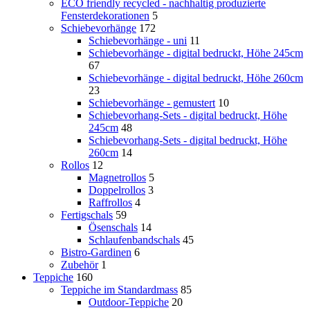
ECO friendly recycled - nachhaltig produzierte
Fensterdekorationen
5
Schiebevorhänge
172
Schiebevorhänge - uni
11
Schiebevorhänge - digital bedruckt, Höhe 245cm
67
Schiebevorhänge - digital bedruckt, Höhe 260cm
23
Schiebevorhänge - gemustert
10
Schiebevorhang-Sets - digital bedruckt, Höhe
245cm
48
Schiebevorhang-Sets - digital bedruckt, Höhe
260cm
14
Rollos
12
Magnetrollos
5
Doppelrollos
3
Raffrollos
4
Fertigschals
59
Ösenschals
14
Schlaufenbandschals
45
Bistro-Gardinen
6
Zubehör
1
Teppiche
160
Teppiche im Standardmass
85
Outdoor-Teppiche
20