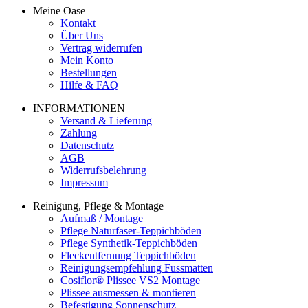
Meine Oase
Kontakt
Über Uns
Vertrag widerrufen
Mein Konto
Bestellungen
Hilfe & FAQ
INFORMATIONEN
Versand & Lieferung
Zahlung
Datenschutz
AGB
Widerrufsbelehrung
Impressum
Reinigung, Pflege & Montage
Aufmaß / Montage
Pflege Naturfaser-Teppichböden
Pflege Synthetik-Teppichböden
Fleckentfernung Teppichböden
Reinigungsempfehlung Fussmatten
Cosiflor® Plissee VS2 Montage
Plissee ausmessen & montieren
Befestigung Sonnenschutz