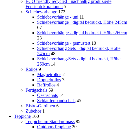
ECO friendly recycled - nachhaltig produzierte
Fensterdekorationen
5
Schiebevorhänge
172
Schiebevorhänge - uni
11
Schiebevorhänge - digital bedruckt, Höhe 245cm
67
Schiebevorhänge - digital bedruckt, Höhe 260cm
23
Schiebevorhänge - gemustert
10
Schiebevorhang-Sets - digital bedruckt, Höhe
245cm
48
Schiebevorhang-Sets - digital bedruckt, Höhe
260cm
14
Rollos
9
Magnetrollos
2
Doppelrollos
3
Raffrollos
4
Fertigschals
59
Ösenschals
14
Schlaufenbandschals
45
Bistro-Gardinen
6
Zubehör
1
Teppiche
160
Teppiche im Standardmass
85
Outdoor-Teppiche
20