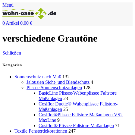
Menü
0
Artikel
0,00
€
verschiedene Grautöne
Schließen
Kategorien
Sonnenschutz nach Maß
132
Jalousien Sicht- und Blendschutz
4
Plissee Sonnenschutzanlagen
128
BasicLine Plissee/Wabenplissee Faltstore
Maßanlagen
23
Cosiflor Duette® Wabenplissee Faltstore-
Maßanlagen
25
Cosiflor®Plissee Faltstore Maßanlagen VS2
MaxLine
9
Cosiflor® Plissee Faltstore Maßanlagen
71
Textile Fensterdekorationen
247