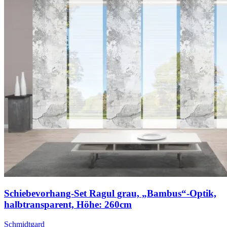
Schiebevorhang-Set Ragul grau, „Bambus“-Optik,
halbtransparent, Höhe: 260cm
Schmidtgard