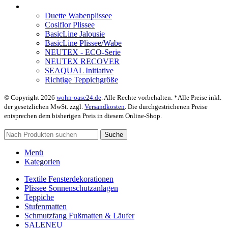
Duette Wabenplissee
Cosiflor Plissee
BasicLine Jalousie
BasicLine Plissee/Wabe
NEUTEX - ECO-Serie
NEUTEX RECOVER
SEAQUAL Initiative
Richtige Teppichgröße
© Copyright 2026
wohn-oase24.de
. Alle Rechte vorbehalten. *Alle Preise inkl.
der gesetzlichen MwSt. zzgl.
Versandkosten
. Die durchgestrichenen Preise
entsprechen dem bisherigen Preis in diesem Online-Shop.
Suche
Menü
Kategorien
Textile Fensterdekorationen
Plissee Sonnenschutzanlagen
Teppiche
Stufenmatten
Schmutzfang Fußmatten & Läufer
SALE
NEU