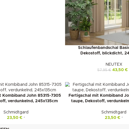
Schlaufenbandschal Basi
Dekostoff, blickdicht, 
NEUTEX
43,50
€
57,95
€
it Kombiband John 85315-7305
Fertigschal mit Kombiband J
off, verdunkelnd, 245x135cm
taupe, Dekostoff, verdunkel
Schmidtgard
Schmidtgard
23,50
€
23,50
€
*
*