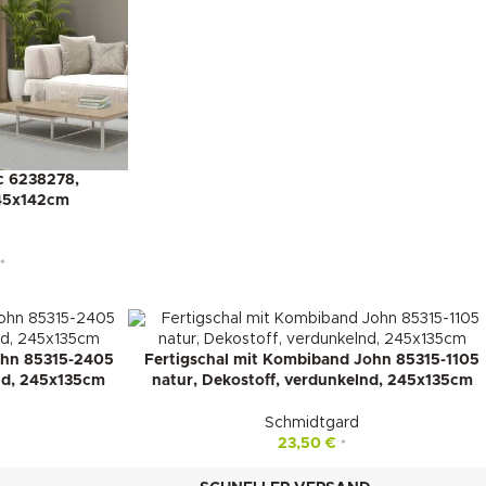
c 6238278,
245x142cm
*
ohn 85315-2405
Fertigschal mit Kombiband John 85315-1105
nd, 245x135cm
natur, Dekostoff, verdunkelnd, 245x135cm
Schmidtgard
23,50
€
*