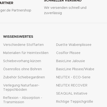
SCHNELLER VERSAND
PARTNER
Wir versenden schnell und
lliger.de Partnershop
zuverlässig
WISSENSWERTES
Verschiedene Stoffarten
Duette Wabenplissee
Materialien für Heimtextilien
Cosiflor Plissee
Schiebevorhang kürzen
BasicLine Jalousie
Ösenrollos ohne Bohren
BasicLine Plissee/Wabe
Zubehör Schiebegardinen
NEUTEX - ECO-Serie
Verlegung Naturfaser-
NEUTEX RECOVER
Teppichböden
SEAQUAL Initiative
Reflexion - Absorption -
Richtige Teppichgröße
Transmission