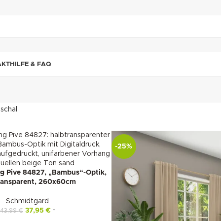
"DUETTE10"
AKT
HILFE & FAQ
ischal
-25%
g Pive 84827, „Bambus“-Optik,
ransparent, 260x60cm
Schmidtgard
37,95
€
43,99
€
*