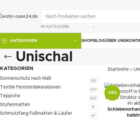
IN KATEGORIE
SHOP
BLOG
ÜBER UNS
KONT
KATEGORIEN
Unischal
KATEGORIEN
Startseite
»
Un
Sonnenschutz nach Maß
132
Textile Fensterdekorationen
247
-14%
Teppiche
160
Stufenmatten
15
Schiebevorhan
Schmutzfang Fußmatten & Läufer
halbt
47