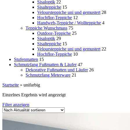
Sisaloptik
22
Sisalteppiche
15
Veloursteppiche uni und gemustert
28
Hochflor-Teppiche
12
Handweb-Teppiche / Wollteppiche
4
Teppiche Wunschmass
75
Outdoor-Teppiche
25
Sisaloptik
29
Sisalteppiche
15
Veloursteppiche uni und gemustert
22
Hochflor-Teppiche
10
Stufenmatten
15
Schmutzfang Fußmatten & Läufer
47
Dekorative Fußmatten und Läufer
26
Schmutzfang Meterware
21
Startseite
»
unifarbig
Einzelnes Ergebnis wird angezeigt
Filter anzeigen