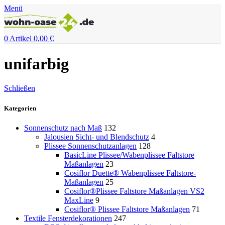
Menü
0
Artikel
0,00
€
unifarbig
Schließen
Kategorien
Sonnenschutz nach Maß
132
Jalousien Sicht- und Blendschutz
4
Plissee Sonnenschutzanlagen
128
BasicLine Plissee/Wabenplissee Faltstore
Maßanlagen
23
Cosiflor Duette® Wabenplissee Faltstore-
Maßanlagen
25
Cosiflor®Plissee Faltstore Maßanlagen VS2
MaxLine
9
Cosiflor® Plissee Faltstore Maßanlagen
71
Textile Fensterdekorationen
247