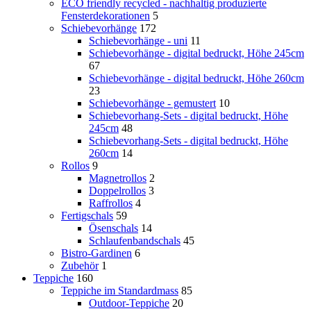
ECO friendly recycled - nachhaltig produzierte
Fensterdekorationen
5
Schiebevorhänge
172
Schiebevorhänge - uni
11
Schiebevorhänge - digital bedruckt, Höhe 245cm
67
Schiebevorhänge - digital bedruckt, Höhe 260cm
23
Schiebevorhänge - gemustert
10
Schiebevorhang-Sets - digital bedruckt, Höhe
245cm
48
Schiebevorhang-Sets - digital bedruckt, Höhe
260cm
14
Rollos
9
Magnetrollos
2
Doppelrollos
3
Raffrollos
4
Fertigschals
59
Ösenschals
14
Schlaufenbandschals
45
Bistro-Gardinen
6
Zubehör
1
Teppiche
160
Teppiche im Standardmass
85
Outdoor-Teppiche
20