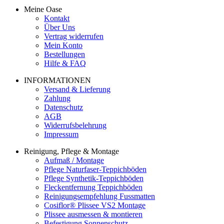
Meine Oase
Kontakt
Über Uns
Vertrag widerrufen
Mein Konto
Bestellungen
Hilfe & FAQ
INFORMATIONEN
Versand & Lieferung
Zahlung
Datenschutz
AGB
Widerrufsbelehrung
Impressum
Reinigung, Pflege & Montage
Aufmaß / Montage
Pflege Naturfaser-Teppichböden
Pflege Synthetik-Teppichböden
Fleckentfernung Teppichböden
Reinigungsempfehlung Fussmatten
Cosiflor® Plissee VS2 Montage
Plissee ausmessen & montieren
Befestigung Sonnenschutz