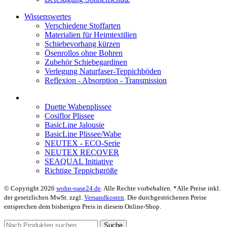
Wissenswertes
Verschiedene Stoffarten
Materialien für Heimtextilien
Schiebevorhang kürzen
Ösenrollos ohne Bohren
Zubehör Schiebegardinen
Verlegung Naturfaser-Teppichböden
Reflexion - Absorption - Transmission
Duette Wabenplissee
Cosiflor Plissee
BasicLine Jalousie
BasicLine Plissee/Wabe
NEUTEX - ECO-Serie
NEUTEX RECOVER
SEAQUAL Initiative
Richtige Teppichgröße
© Copyright 2026
wohn-oase24.de
. Alle Rechte vorbehalten. *Alle Preise inkl.
der gesetzlichen MwSt. zzgl.
Versandkosten
. Die durchgestrichenen Preise
entsprechen dem bisherigen Preis in diesem Online-Shop.
Suche