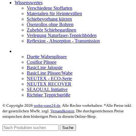
Wissenswertes
Verschiedene Stoffarten
Materialien für Heimtextilien
Schiebevorhang kürzen
Ösenrollos ohne Bohren
Zubehör Schiebegardinen
Verlegung Naturfaser-Teppichböden
Reflexion - Absorption - Transmission
Duette Wabenplissee
Cosiflor Plissee
BasicLine Jalousie
BasicLine Plissee/Wabe
NEUTEX - ECO-Serie
NEUTEX RECOVER
SEAQUAL Initiative
Richtige Teppichgröße
© Copyright 2026
wohn-oase24.de
. Alle Rechte vorbehalten. *Alle Preise inkl.
der gesetzlichen MwSt. zzgl.
Versandkosten
. Die durchgestrichenen Preise
entsprechen dem bisherigen Preis in diesem Online-Shop.
Suche