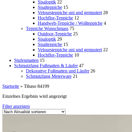
Sisaloptik
22
Sisalteppiche
15
Veloursteppiche uni und gemustert
28
Hochflor-Teppiche
12
Handweb-Teppiche / Wollteppiche
4
Teppiche Wunschmass
75
Outdoor-Teppiche
25
Sisaloptik
29
Sisalteppiche
15
Veloursteppiche uni und gemustert
22
Hochflor-Teppiche
10
Stufenmatten
15
Schmutzfang Fußmatten & Läufer
47
Dekorative Fußmatten und Läufer
26
Schmutzfang Meterware
21
Startseite
»
Tibaso 84199
Einzelnes Ergebnis wird angezeigt
Filter anzeigen