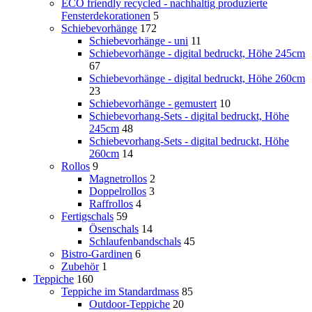
ECO friendly recycled - nachhaltig produzierte
Fensterdekorationen
5
Schiebevorhänge
172
Schiebevorhänge - uni
11
Schiebevorhänge - digital bedruckt, Höhe 245cm
67
Schiebevorhänge - digital bedruckt, Höhe 260cm
23
Schiebevorhänge - gemustert
10
Schiebevorhang-Sets - digital bedruckt, Höhe
245cm
48
Schiebevorhang-Sets - digital bedruckt, Höhe
260cm
14
Rollos
9
Magnetrollos
2
Doppelrollos
3
Raffrollos
4
Fertigschals
59
Ösenschals
14
Schlaufenbandschals
45
Bistro-Gardinen
6
Zubehör
1
Teppiche
160
Teppiche im Standardmass
85
Outdoor-Teppiche
20