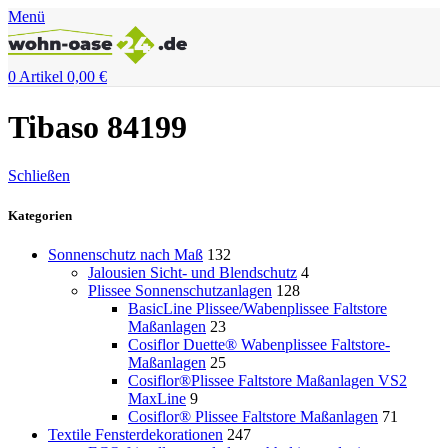
Menü
0
Artikel
0,00
€
Tibaso 84199
Schließen
Kategorien
Sonnenschutz nach Maß
132
Jalousien Sicht- und Blendschutz
4
Plissee Sonnenschutzanlagen
128
BasicLine Plissee/Wabenplissee Faltstore
Maßanlagen
23
Cosiflor Duette® Wabenplissee Faltstore-
Maßanlagen
25
Cosiflor®Plissee Faltstore Maßanlagen VS2
MaxLine
9
Cosiflor® Plissee Faltstore Maßanlagen
71
Textile Fensterdekorationen
247