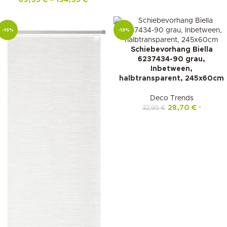
69,95
€
–
194,95
€
*
-13%
-13%
Schiebevorhang Biella
6237434-90 grau,
Inbetween,
halbtransparent, 245x60cm
Deco Trends
28,70
€
32,95
€
*