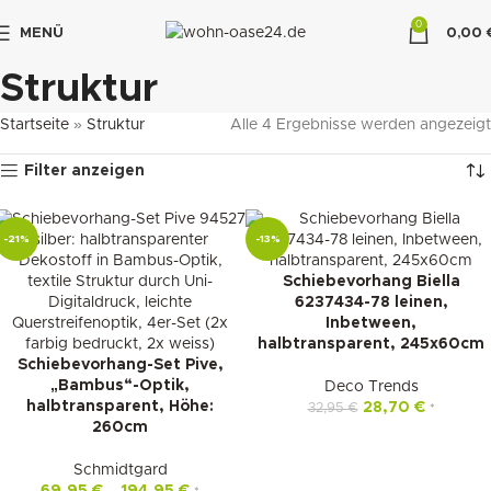
0
MENÜ
0,00
"DUETTE10"
Struktur
Startseite
»
Struktur
Alle 4 Ergebnisse werden angezeigt
Filter anzeigen
-21%
-13%
Schiebevorhang Biella
6237434-78 leinen,
Inbetween,
halbtransparent, 245x60cm
Schiebevorhang-Set Pive,
„Bambus“-Optik,
Deco Trends
halbtransparent, Höhe:
28,70
€
32,95
€
*
260cm
Schmidtgard