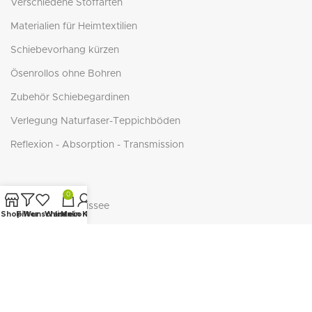
Verschiedene Stoffarten
Materialien für Heimtextilien
Schiebevorhang kürzen
Ösenrollos ohne Bohren
Zubehör Schiebegardinen
Verlegung Naturfaser-Teppichböden
Reflexion - Absorption - Transmission
0
Duette Wabenplissee
Shop
Filter
Wunschliste
Warenkorb
Mein Konto
Cosiflor Plissee
BasicLine Jalousie
BasicLine Plissee/Wabe
NEUTEX - ECO-Serie