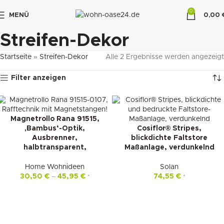
0
MENÜ
0,00
"DUETTE10"
Streifen-Dekor
Startseite
»
Streifen-Dekor
Alle 2 Ergebnisse werden angezeigt
Filter anzeigen
Magnetrollo Rana 91515,
‚Bambus‘-Optik,
Cosiflor® Stripes,
Ausbrenner,
blickdichte Faltstore
halbtransparent,
Maßanlage, verdunkelnd
Home Wohnideen
Solan
30,50
€
–
45,95
€
74,55
€
*
*