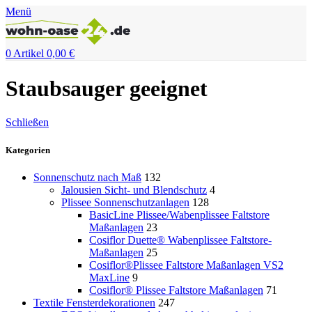
Menü
0
Artikel
0,00
€
Staubsauger geeignet
Schließen
Kategorien
Sonnenschutz nach Maß
132
Jalousien Sicht- und Blendschutz
4
Plissee Sonnenschutzanlagen
128
BasicLine Plissee/Wabenplissee Faltstore
Maßanlagen
23
Cosiflor Duette® Wabenplissee Faltstore-
Maßanlagen
25
Cosiflor®Plissee Faltstore Maßanlagen VS2
MaxLine
9
Cosiflor® Plissee Faltstore Maßanlagen
71
Textile Fensterdekorationen
247