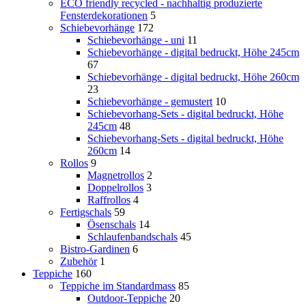
ECO friendly recycled - nachhaltig produzierte
Fensterdekorationen
5
Schiebevorhänge
172
Schiebevorhänge - uni
11
Schiebevorhänge - digital bedruckt, Höhe 245cm
67
Schiebevorhänge - digital bedruckt, Höhe 260cm
23
Schiebevorhänge - gemustert
10
Schiebevorhang-Sets - digital bedruckt, Höhe
245cm
48
Schiebevorhang-Sets - digital bedruckt, Höhe
260cm
14
Rollos
9
Magnetrollos
2
Doppelrollos
3
Raffrollos
4
Fertigschals
59
Ösenschals
14
Schlaufenbandschals
45
Bistro-Gardinen
6
Zubehör
1
Teppiche
160
Teppiche im Standardmass
85
Outdoor-Teppiche
20