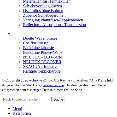
Materialien für Heimtextilien
Schiebevorhang kürzen
Ösenrollos ohne Bohren
Zubehör Schiebegardinen
Verlegung Naturfaser-Teppichböden
Reflexion - Absorption - Transmission
Duette Wabenplissee
Cosiflor Plissee
BasicLine Jalousie
BasicLine Plissee/Wabe
NEUTEX - ECO-Serie
NEUTEX RECOVER
SEAQUAL Initiative
Richtige Teppichgröße
© Copyright 2026
wohn-oase24.de
. Alle Rechte vorbehalten. *Alle Preise inkl.
der gesetzlichen MwSt. zzgl.
Versandkosten
. Die durchgestrichenen Preise
entsprechen dem bisherigen Preis in diesem Online-Shop.
Suche
Menü
Kategorien