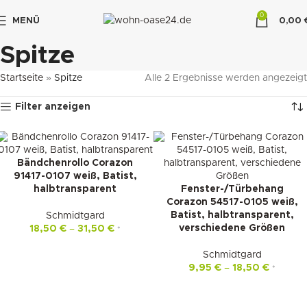
0
MENÜ
0,00
"DUETTE10"
Spitze
Startseite
»
Spitze
Alle 2 Ergebnisse werden angezeigt
Filter anzeigen
Bändchenrollo Corazon
91417-0107 weiß, Batist,
halbtransparent
Fenster-/Türbehang
Corazon 54517-0105 weiß,
Batist, halbtransparent,
Schmidtgard
verschiedene Größen
18,50
€
–
31,50
€
*
Schmidtgard
9,95
€
–
18,50
€
*