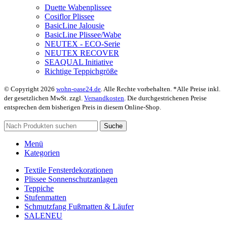
Duette Wabenplissee
Cosiflor Plissee
BasicLine Jalousie
BasicLine Plissee/Wabe
NEUTEX - ECO-Serie
NEUTEX RECOVER
SEAQUAL Initiative
Richtige Teppichgröße
© Copyright 2026
wohn-oase24.de
. Alle Rechte vorbehalten. *Alle Preise inkl.
der gesetzlichen MwSt. zzgl.
Versandkosten
. Die durchgestrichenen Preise
entsprechen dem bisherigen Preis in diesem Online-Shop.
Suche
Menü
Kategorien
Textile Fensterdekorationen
Plissee Sonnenschutzanlagen
Teppiche
Stufenmatten
Schmutzfang Fußmatten & Läufer
SALE
NEU