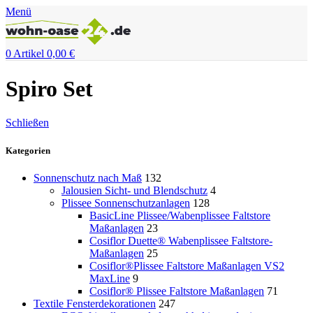
Menü
0
Artikel
0,00
€
Spiro Set
Schließen
Kategorien
Sonnenschutz nach Maß
132
Jalousien Sicht- und Blendschutz
4
Plissee Sonnenschutzanlagen
128
BasicLine Plissee/Wabenplissee Faltstore
Maßanlagen
23
Cosiflor Duette® Wabenplissee Faltstore-
Maßanlagen
25
Cosiflor®Plissee Faltstore Maßanlagen VS2
MaxLine
9
Cosiflor® Plissee Faltstore Maßanlagen
71
Textile Fensterdekorationen
247