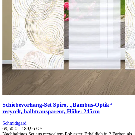
Schiebevorhang-Set Spiro, „Bambus-Optik“
recycelt, halbtransparent, Höhe: 245cm
Schmidtgard
69,50
€
–
189,95
€
*
Nachhaltiges Set aus recyceltem Polyester. Erhältlich in 2 Farben als