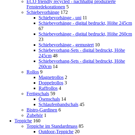
ECO friendly recycled - nachhaltig produzierte
Fensterdekorationen
5
Schiebevorhänge
172
Schiebevorhänge - uni
11
Schiebevorhänge - digital bedruckt, Höhe 245cm
67
Schiebevorhänge - digital bedruckt, Höhe 260cm
23
Schiebevorhänge - gemustert
10
Schiebevorhang-Sets - digital bedruckt, Höhe
245cm
48
Schiebevorhang-Sets - digital bedruckt, Höhe
260cm
14
Rollos
9
Magnetrollos
2
Doppelrollos
3
Raffrollos
4
Fertigschals
59
Ösenschals
14
Schlaufenbandschals
45
Bistro-Gardinen
6
Zubehör
1
Teppiche
160
Teppiche im Standardmass
85
Outdoor-Teppiche
20