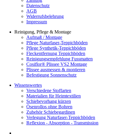
Zahlung
Datenschutz
AGB
Widerrufsbelehrung
Impressum
Reinigung, Pflege & Montage
Aufmaß / Montage
Pflege Naturfaser-Teppichböden
Pflege Synthetik-Teppichböden
Fleckentfernung Teppichböden
Reinigungsempfehlung Fussmatten
Cosiflor® Plissee VS2 Montage
Plissee ausmessen & montieren
Befestigung Sonnenschutz
Wissenswertes
Verschiedene Stoffarten
Materialien für Heimtextilien
Schiebevorhang kürzen
Ösenrollos ohne Bohren
Zubehör Schiebegardinen
Verlegung Naturfaser-Teppichböden
Reflexion - Absorption - Transmission