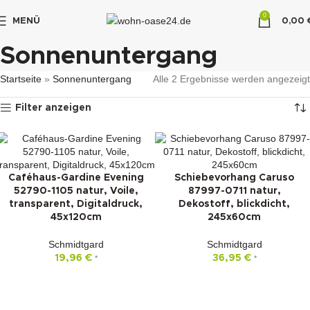
0
MENÜ
0,00
"DUETTE10"
Sonnenuntergang
Startseite
»
Sonnenuntergang
Alle 2 Ergebnisse werden angezeigt
Filter anzeigen
Caféhaus-Gardine Evening
Schiebevorhang Caruso
52790-1105 natur, Voile,
87997-0711 natur,
transparent, Digitaldruck,
Dekostoff, blickdicht,
45x120cm
245x60cm
Schmidtgard
Schmidtgard
19,96
€
36,95
€
*
*