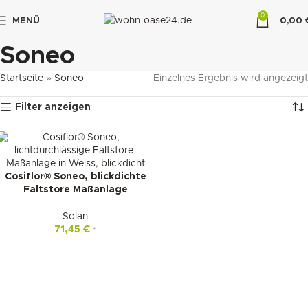
0
MENÜ
0,00
"DUETTE10"
Soneo
Startseite
»
Soneo
Einzelnes Ergebnis wird angezeigt
Filter anzeigen
Cosiflor® Soneo, blickdichte
Faltstore Maßanlage
Solan
71,45
€
*