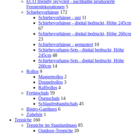
ECO friendly recycled - nachhaltig produzierte
Fensterdekorationen
5
Schiebevorhänge
172
Schiebevorhänge - uni
11
Schiebevorhänge - digital bedruckt, Höhe 245cm
67
Schiebevorhänge - digital bedruckt, Höhe 260cm
23
Schiebevorhänge - gemustert
10
Schiebevorhang-Sets - digital bedruckt, Höhe
245cm
48
Schiebevorhang-Sets - digital bedruckt, Höhe
260cm
14
Rollos
9
Magnetrollos
2
Doppelrollos
3
Raffrollos
4
Fertigschals
59
Ösenschals
14
Schlaufenbandschals
45
Bistro-Gardinen
6
Zubehör
1
Teppiche
160
Teppiche im Standardmass
85
Outdoor-Teppiche
20