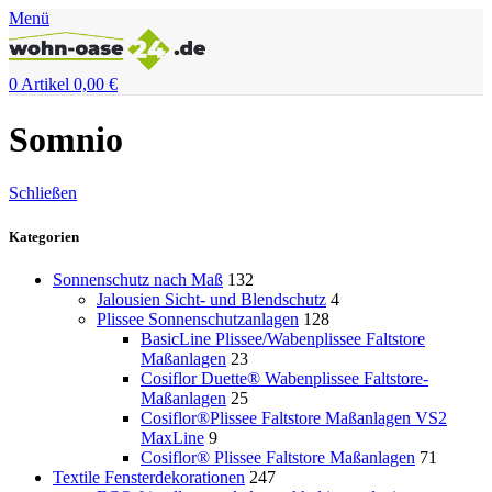
Menü
0
Artikel
0,00
€
Somnio
Schließen
Kategorien
Sonnenschutz nach Maß
132
Jalousien Sicht- und Blendschutz
4
Plissee Sonnenschutzanlagen
128
BasicLine Plissee/Wabenplissee Faltstore
Maßanlagen
23
Cosiflor Duette® Wabenplissee Faltstore-
Maßanlagen
25
Cosiflor®Plissee Faltstore Maßanlagen VS2
MaxLine
9
Cosiflor® Plissee Faltstore Maßanlagen
71
Textile Fensterdekorationen
247