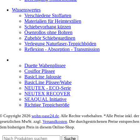
Wissenswertes
Verschiedene Stoffarten
Materialien für Heimtextilien
Schiebevorhang kürzen
Ösenrollos ohne Bohren
Zubehör Schiebegardinen
Verlegung Naturfaser-Teppichböden
Reflexion - Absorption - Transmission
Duette Wabenplissee
Cosiflor Plissee
BasicLine Jalousie
BasicLine Plissee/Wabe
NEUTEX - ECO-Serie
NEUTEX RECOVER
SEAQUAL Initiative
Richtige Teppichgröße
© Copyright 2026
wohn-oase24.de
. Alle Rechte vorbehalten. *Alle Preise inkl. der
gesetzlichen MwSt. zzgl.
Versandkosten
. Die durchgestrichenen Preise entsprechen
dem bisherigen Preis in diesem Online-Shop.
Suche