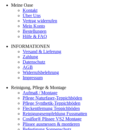
Meine Oase
Kontakt
Über Uns
Vertrag widerrufen
Mein Konto
Bestellungen
Hilfe & FAQ
INFORMATIONEN
Versand & Lieferung
Zahlung
Datenschutz
AGB
Widerrufsbelehrung
Impressum
Reinigung, Pflege & Montage
Aufmaß / Montage
Pflege Naturfaser-Teppichböden
Pflege Synthetik-Teppichböden
Fleckentfernung Teppichböden
Reinigungsempfehlung Fussmatten
Cosiflor® Plissee VS2 Montage
Plissee ausmessen & montieren
Befestigung Sonnenschutz