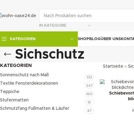
IN KATEGORIE
SHOP
BLOG
ÜBER UNS
KONT
KATEGORIEN
Sichschutz
KATEGORIEN
Startseite
»
Si
Sonnenschutz nach Maß
132
Textile Fensterdekorationen
247
Teppiche
Schiebevorh
160
bl
Stufenmatten
15
Schmutzfang Fußmatten & Läufer
47