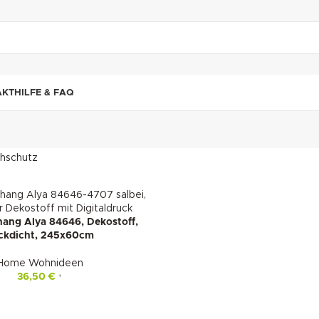
"DUETTE10"
AKT
HILFE & FAQ
chschutz
ang Alya 84646, Dekostoff,
ickdicht, 245x60cm
Home Wohnideen
36,50
€
*