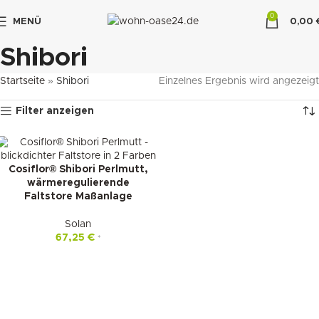
0
MENÜ
0,00
"DUETTE10"
Shibori
Startseite
»
Shibori
Einzelnes Ergebnis wird angezeigt
Filter anzeigen
Cosiflor® Shibori Perlmutt,
wärmeregulierende
Faltstore Maßanlage
Solan
67,25
€
*