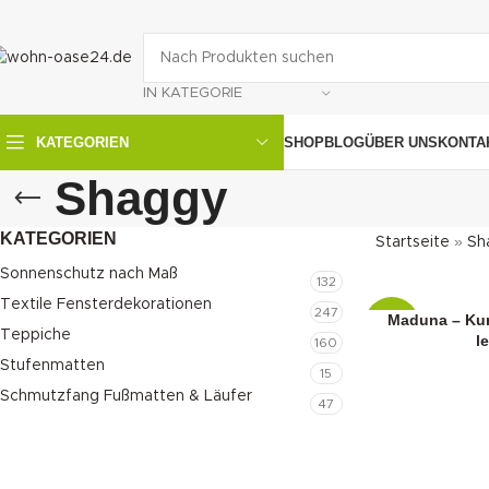
IN KATEGORIE
SHOP
BLOG
ÜBER UNS
KONTA
KATEGORIEN
Shaggy
KATEGORIEN
Startseite
»
Sh
Sonnenschutz nach Maß
132
Textile Fensterdekorationen
247
Maduna – Kur
-14%
Teppiche
l
160
Stufenmatten
15
Schmutzfang Fußmatten & Läufer
47