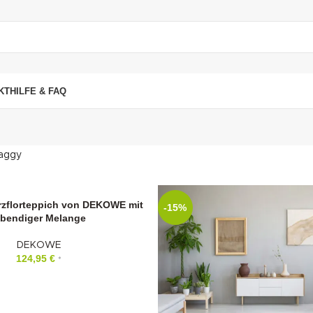
"DUETTE10"
KT
HILFE & FAQ
aggy
zflorteppich von DEKOWE mit
-15%
ebendiger Melange
DEKOWE
124,95
€
*