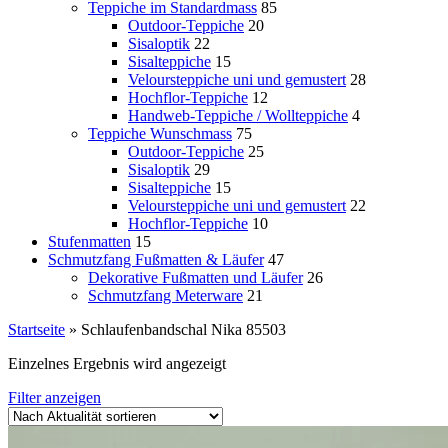
Teppiche im Standardmass
85
Outdoor-Teppiche
20
Sisaloptik
22
Sisalteppiche
15
Veloursteppiche uni und gemustert
28
Hochflor-Teppiche
12
Handweb-Teppiche / Wollteppiche
4
Teppiche Wunschmass
75
Outdoor-Teppiche
25
Sisaloptik
29
Sisalteppiche
15
Veloursteppiche uni und gemustert
22
Hochflor-Teppiche
10
Stufenmatten
15
Schmutzfang Fußmatten & Läufer
47
Dekorative Fußmatten und Läufer
26
Schmutzfang Meterware
21
Startseite
»
Schlaufenbandschal Nika 85503
Einzelnes Ergebnis wird angezeigt
Filter anzeigen