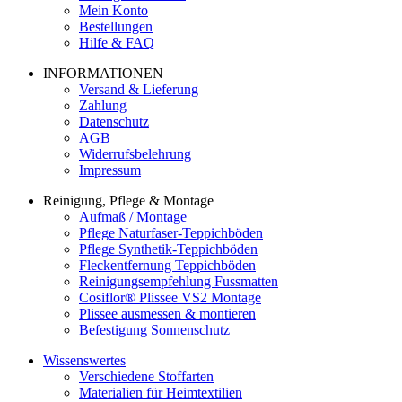
Mein Konto
Bestellungen
Hilfe & FAQ
INFORMATIONEN
Versand & Lieferung
Zahlung
Datenschutz
AGB
Widerrufsbelehrung
Impressum
Reinigung, Pflege & Montage
Aufmaß / Montage
Pflege Naturfaser-Teppichböden
Pflege Synthetik-Teppichböden
Fleckentfernung Teppichböden
Reinigungsempfehlung Fussmatten
Cosiflor® Plissee VS2 Montage
Plissee ausmessen & montieren
Befestigung Sonnenschutz
Wissenswertes
Verschiedene Stoffarten
Materialien für Heimtextilien