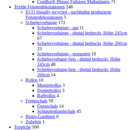
Cosiflor® Plissee Faltstore Maßanlagen
71
Textile Fensterdekorationen
248
ECO friendly recycled - nachhaltig produzierte
Fensterdekorationen
5
Schiebevorhänge
172
Schiebevorhänge - uni
11
Schiebevorhänge - digital bedruckt, Höhe 245cm
67
Schiebevorhänge - digital bedruckt, Höhe 260cm
23
Schiebevorhänge - gemustert
10
Schiebevorhang-Sets - digital bedruckt, Höhe
245cm
48
Schiebevorhang-Sets - digital bedruckt, Höhe
260cm
14
Rollos
10
Magnetrollos
3
Doppelrollos
3
Raffrollos
4
Fertigschals
59
Ösenschals
14
Schlaufenbandschals
45
Bistro-Gardinen
6
Zubehör
1
Teppiche
160