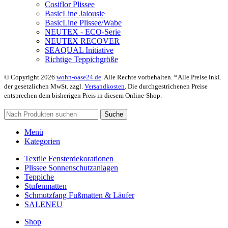
Cosiflor Plissee
BasicLine Jalousie
BasicLine Plissee/Wabe
NEUTEX - ECO-Serie
NEUTEX RECOVER
SEAQUAL Initiative
Richtige Teppichgröße
© Copyright 2026
wohn-oase24.de
. Alle Rechte vorbehalten. *Alle Preise inkl.
der gesetzlichen MwSt. zzgl.
Versandkosten
. Die durchgestrichenen Preise
entsprechen dem bisherigen Preis in diesem Online-Shop.
Suche
Menü
Kategorien
Textile Fensterdekorationen
Plissee Sonnenschutzanlagen
Teppiche
Stufenmatten
Schmutzfang Fußmatten & Läufer
SALE
NEU
Shop