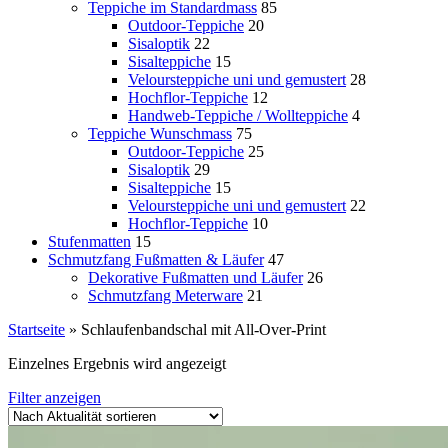
Teppiche im Standardmass
85
Outdoor-Teppiche
20
Sisaloptik
22
Sisalteppiche
15
Veloursteppiche uni und gemustert
28
Hochflor-Teppiche
12
Handweb-Teppiche / Wollteppiche
4
Teppiche Wunschmass
75
Outdoor-Teppiche
25
Sisaloptik
29
Sisalteppiche
15
Veloursteppiche uni und gemustert
22
Hochflor-Teppiche
10
Stufenmatten
15
Schmutzfang Fußmatten & Läufer
47
Dekorative Fußmatten und Läufer
26
Schmutzfang Meterware
21
Startseite
»
Schlaufenbandschal mit All-Over-Print
Einzelnes Ergebnis wird angezeigt
Filter anzeigen