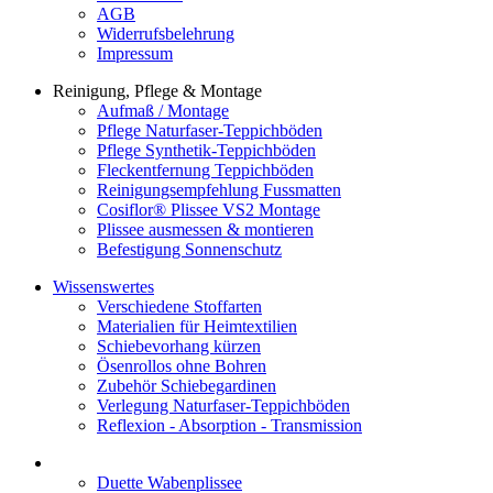
AGB
Widerrufsbelehrung
Impressum
Reinigung, Pflege & Montage
Aufmaß / Montage
Pflege Naturfaser-Teppichböden
Pflege Synthetik-Teppichböden
Fleckentfernung Teppichböden
Reinigungsempfehlung Fussmatten
Cosiflor® Plissee VS2 Montage
Plissee ausmessen & montieren
Befestigung Sonnenschutz
Wissenswertes
Verschiedene Stoffarten
Materialien für Heimtextilien
Schiebevorhang kürzen
Ösenrollos ohne Bohren
Zubehör Schiebegardinen
Verlegung Naturfaser-Teppichböden
Reflexion - Absorption - Transmission
Duette Wabenplissee