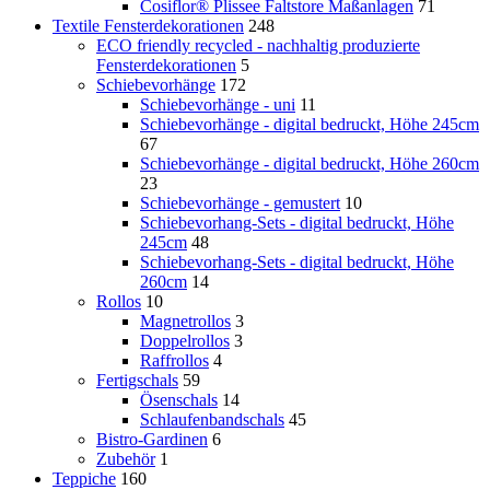
Cosiflor® Plissee Faltstore Maßanlagen
71
Textile Fensterdekorationen
248
ECO friendly recycled - nachhaltig produzierte
Fensterdekorationen
5
Schiebevorhänge
172
Schiebevorhänge - uni
11
Schiebevorhänge - digital bedruckt, Höhe 245cm
67
Schiebevorhänge - digital bedruckt, Höhe 260cm
23
Schiebevorhänge - gemustert
10
Schiebevorhang-Sets - digital bedruckt, Höhe
245cm
48
Schiebevorhang-Sets - digital bedruckt, Höhe
260cm
14
Rollos
10
Magnetrollos
3
Doppelrollos
3
Raffrollos
4
Fertigschals
59
Ösenschals
14
Schlaufenbandschals
45
Bistro-Gardinen
6
Zubehör
1
Teppiche
160