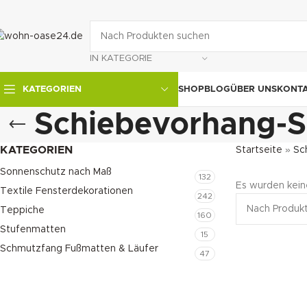
IN KATEGORIE
SHOP
BLOG
ÜBER UNS
KONT
KATEGORIEN
Schiebevorhang-S
KATEGORIEN
Startseite
»
Sc
Sonnenschutz nach Maß
132
Es wurden kein
Textile Fensterdekorationen
242
Teppiche
160
Stufenmatten
15
Schmutzfang Fußmatten & Läufer
47