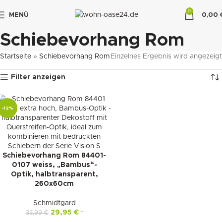
0
MENÜ
0,00
"DUETTE10"
Schiebevorhang Rom
Startseite
»
Schiebevorhang Rom
Einzelnes Ergebnis wird angezeigt
Filter anzeigen
-12%
Schiebevorhang Rom 84401-
0107 weiss, „Bambus“-
Optik, halbtransparent,
260x60cm
Schmidtgard
29,95
€
33,99
€
*