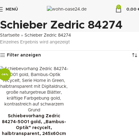
0
MENÜ
0,00
"DUETTE10"
Schieber Zedric 84274
Startseite
»
Schieber Zedric 84274
Einzelnes Ergebnis wird angezeigt
Filter anzeigen
-14%
Schiebevorhang Zedric
84274-5001 gold, „Bambus-
Optik“ recycelt,
halbtransparent, 245x60cm