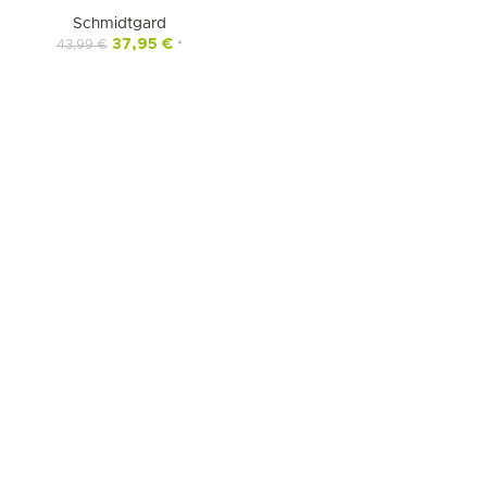
Schmidtgard
37,95
€
43,99
€
*