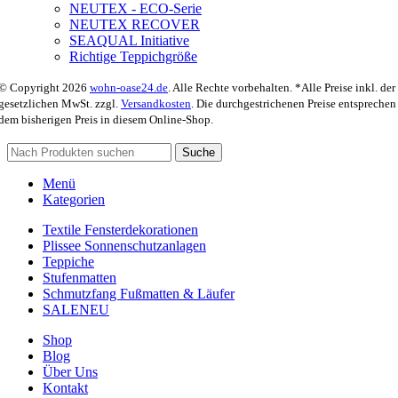
NEUTEX - ECO-Serie
NEUTEX RECOVER
SEAQUAL Initiative
Richtige Teppichgröße
© Copyright 2026
wohn-oase24.de
. Alle Rechte vorbehalten. *Alle Preise inkl. der
gesetzlichen MwSt. zzgl.
Versandkosten
. Die durchgestrichenen Preise entsprechen
dem bisherigen Preis in diesem Online-Shop.
Suche
Menü
Kategorien
Textile Fensterdekorationen
Plissee Sonnenschutzanlagen
Teppiche
Stufenmatten
Schmutzfang Fußmatten & Läufer
SALE
NEU
Shop
Blog
Über Uns
Kontakt