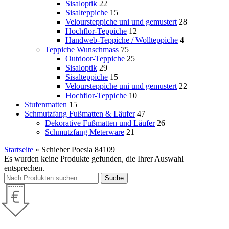
Sisaloptik
22
Sisalteppiche
15
Veloursteppiche uni und gemustert
28
Hochflor-Teppiche
12
Handweb-Teppiche / Wollteppiche
4
Teppiche Wunschmass
75
Outdoor-Teppiche
25
Sisaloptik
29
Sisalteppiche
15
Veloursteppiche uni und gemustert
22
Hochflor-Teppiche
10
Stufenmatten
15
Schmutzfang Fußmatten & Läufer
47
Dekorative Fußmatten und Läufer
26
Schmutzfang Meterware
21
Startseite
»
Schieber Poesia 84109
Es wurden keine Produkte gefunden, die Ihrer Auswahl
entsprechen.
Suche