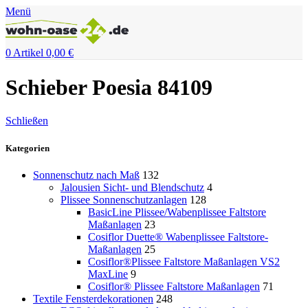
Menü
0
Artikel
0,00
€
Schieber Poesia 84109
Schließen
Kategorien
Sonnenschutz nach Maß
132
Jalousien Sicht- und Blendschutz
4
Plissee Sonnenschutzanlagen
128
BasicLine Plissee/Wabenplissee Faltstore
Maßanlagen
23
Cosiflor Duette® Wabenplissee Faltstore-
Maßanlagen
25
Cosiflor®Plissee Faltstore Maßanlagen VS2
MaxLine
9
Cosiflor® Plissee Faltstore Maßanlagen
71
Textile Fensterdekorationen
248