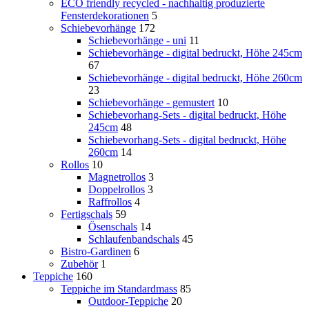
ECO friendly recycled - nachhaltig produzierte
Fensterdekorationen
5
Schiebevorhänge
172
Schiebevorhänge - uni
11
Schiebevorhänge - digital bedruckt, Höhe 245cm
67
Schiebevorhänge - digital bedruckt, Höhe 260cm
23
Schiebevorhänge - gemustert
10
Schiebevorhang-Sets - digital bedruckt, Höhe
245cm
48
Schiebevorhang-Sets - digital bedruckt, Höhe
260cm
14
Rollos
10
Magnetrollos
3
Doppelrollos
3
Raffrollos
4
Fertigschals
59
Ösenschals
14
Schlaufenbandschals
45
Bistro-Gardinen
6
Zubehör
1
Teppiche
160
Teppiche im Standardmass
85
Outdoor-Teppiche
20