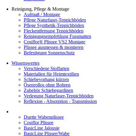
Reinigung, Pflege & Montage
Aufmaß / Montage
Pflege Naturfaser-Teppichböden
Pflege Synthetik-Teppichböden
Fleckentfernung Teppichböden
Reinigungsempfehlung Fussmatten
Cosiflor® Plissee VS2 Montage
Plissee ausmessen & montieren
Befestigung Sonnenschutz
Wissenswertes
Verschiedene Stoffarten
Materialien für Heimtextilien
Schiebevorhang kürzen
Ösenrollos ohne Bohren
Zubehör Schiebegardinen
Verlegung Naturfaser-Teppichböden
Reflexion - Absorption - Transmission
Duette Wabenplissee
Cosiflor Plissee
BasicLine Jalousie
BasicLine Plissee/Wabe