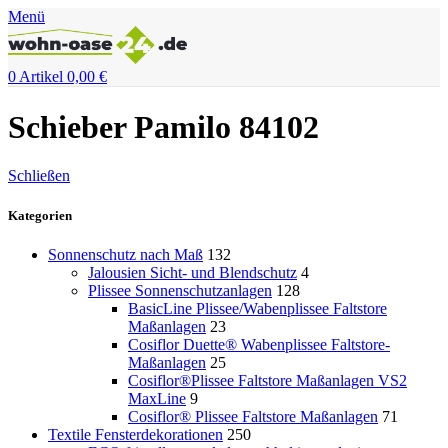
Menü
0
Artikel
0,00
€
Schieber Pamilo 84102
Schließen
Kategorien
Sonnenschutz nach Maß
132
Jalousien Sicht- und Blendschutz
4
Plissee Sonnenschutzanlagen
128
BasicLine Plissee/Wabenplissee Faltstore
Maßanlagen
23
Cosiflor Duette® Wabenplissee Faltstore-
Maßanlagen
25
Cosiflor®Plissee Faltstore Maßanlagen VS2
MaxLine
9
Cosiflor® Plissee Faltstore Maßanlagen
71
Textile Fensterdekorationen
250