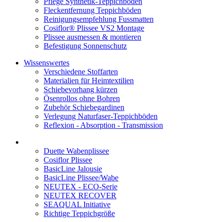
Pflege Synthetik-Teppichböden
Fleckentfernung Teppichböden
Reinigungsempfehlung Fussmatten
Cosiflor® Plissee VS2 Montage
Plissee ausmessen & montieren
Befestigung Sonnenschutz
Wissenswertes
Verschiedene Stoffarten
Materialien für Heimtextilien
Schiebevorhang kürzen
Ösenrollos ohne Bohren
Zubehör Schiebegardinen
Verlegung Naturfaser-Teppichböden
Reflexion - Absorption - Transmission
Duette Wabenplissee
Cosiflor Plissee
BasicLine Jalousie
BasicLine Plissee/Wabe
NEUTEX - ECO-Serie
NEUTEX RECOVER
SEAQUAL Initiative
Richtige Teppichgröße