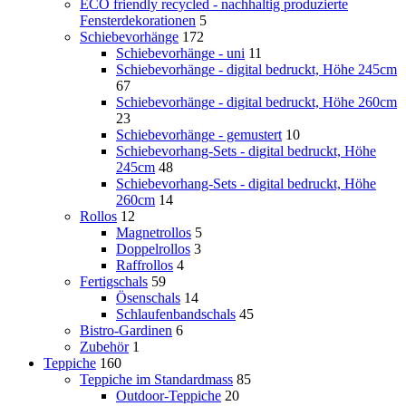
ECO friendly recycled - nachhaltig produzierte
Fensterdekorationen
5
Schiebevorhänge
172
Schiebevorhänge - uni
11
Schiebevorhänge - digital bedruckt, Höhe 245cm
67
Schiebevorhänge - digital bedruckt, Höhe 260cm
23
Schiebevorhänge - gemustert
10
Schiebevorhang-Sets - digital bedruckt, Höhe
245cm
48
Schiebevorhang-Sets - digital bedruckt, Höhe
260cm
14
Rollos
12
Magnetrollos
5
Doppelrollos
3
Raffrollos
4
Fertigschals
59
Ösenschals
14
Schlaufenbandschals
45
Bistro-Gardinen
6
Zubehör
1
Teppiche
160
Teppiche im Standardmass
85
Outdoor-Teppiche
20