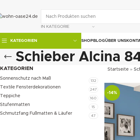
IN KATEGORIE
SHOP
BLOG
ÜBER UNS
KONT
KATEGORIEN
Schieber Alcina 
KATEGORIEN
Startseite
»
Sc
Sonnenschutz nach Maß
132
Textile Fensterdekorationen
247
-14%
Teppiche
160
Stufenmatten
15
Schmutzfang Fußmatten & Läufer
47