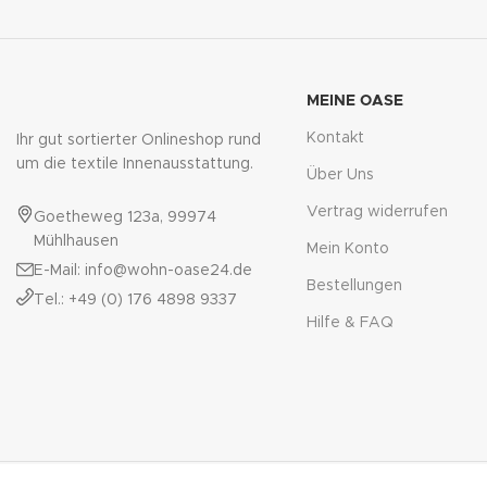
MEINE OASE
Kontakt
Ihr gut sortierter Onlineshop rund
um die textile Innenausstattung.
Über Uns
Vertrag widerrufen
Goetheweg 123a, 99974
Mühlhausen
Mein Konto
E-Mail: info@wohn-oase24.de
Bestellungen
Tel.: +49 (0) 176 4898 9337
Hilfe & FAQ
© Copyright 2026
wohn-oase24.de
. Alle Rechte vorbehalten. *Alle Preise ink