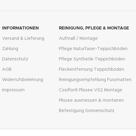
INFORMATIONEN
REINIGUNG, PFLEGE & MONTAGE
Versand & Lieferung
Aufmaß / Montage
Zahlung
Pflege Naturfaser-Teppichböden
Datenschutz
Pflege Synthetik-Teppichböden
AGB
Fleckentfernung Teppichböden
Widerrufsbelehrung
Reinigungsempfehlung Fussmatten
Impressum
Cosiflor® Plissee VS2 Montage
Plissee ausmessen & montieren
Befestigung Sonnenschutz
l. der gesetzlichen MwSt. zzgl.
Versandkosten
. Die