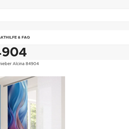
"DUETTE10"
AKT
HILFE & FAQ
84904
hieber Alcina 84904