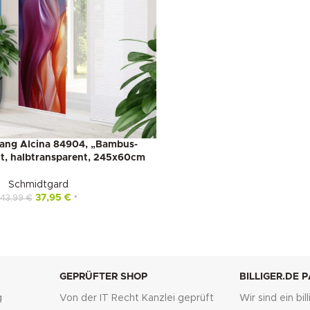
ang Alcina 84904, „Bambus-
lt, halbtransparent, 245x60cm
Schmidtgard
37,95
€
43,99
€
*
GEPRÜFTER SHOP
BILLIGER.DE 
g
Von der IT Recht Kanzlei geprüft
Wir sind ein bi