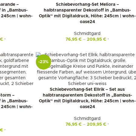
arande –
Schiebevorhang-Set Meliora –
f in „Bambus-
halbtransparenter Dekostoff in „Bambus-
: 245cm | wohn-
Optik“ mit Digitaldruck, Höhe: 245cm | wohn-
oase24
Schmidtgard
5
€
76,95
€
–
209,95
€
*
*
-23%
Schiebevorhang-Set Ellrik – Set aus
Storm –
halbtransparentem Dekostoff in „Bambus-
f in „Bambus-
Optik“ mit Digitaldruck, Höhe: 245cm | wohn-
: 245cm | wohn-
oase24
Schmidtgard
76,95
€
–
209,95
€
*
5
€
*