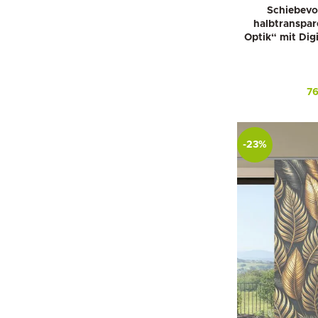
Schiebevo
halbtranspar
Optik“ mit Dig
7
-23%