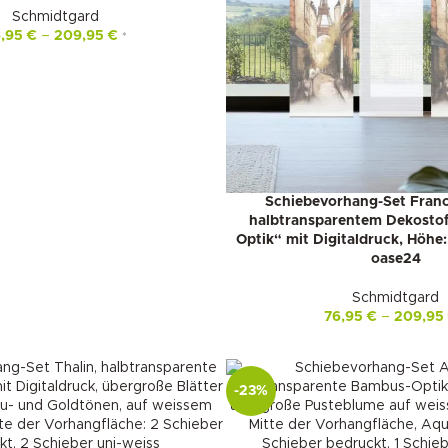
Schmidtgard
6,95
€
–
209,95
€
*
Schiebevorhang-Set Franc
halbtransparentem Dekostof
Optik“ mit Digitaldruck, Höhe
oase24
Schmidtgard
76,95
€
–
209,9
-23%