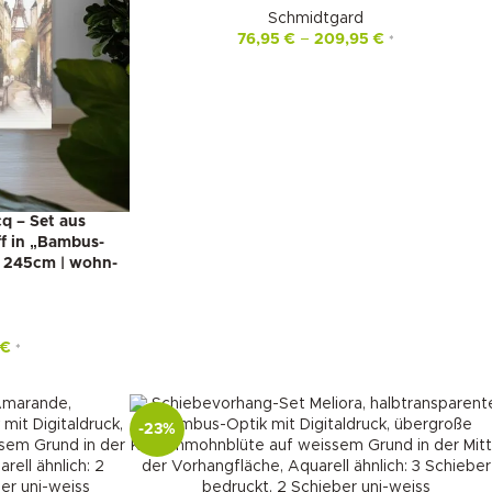
Schmidtgard
76,95
€
–
209,95
€
*
q – Set aus
f in „Bambus-
: 245cm | wohn-
5
€
*
-23%