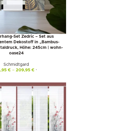
rhang-Set Zedric – Set aus
entem Dekostoff in „Bambus-
italdruck, Höhe: 245cm | wohn-
oase24
Schmidtgard
6,95
€
–
209,95
€
*