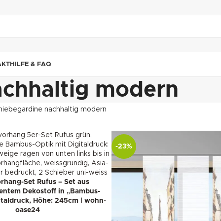
"DUETTE10"
AKT
HILFE & FAQ
achhaltig modern
hiebegardine nachhaltig modern
-23%
rhang-Set Rufus – Set aus
entem Dekostoff in „Bambus-
italdruck, Höhe: 245cm | wohn-
oase24