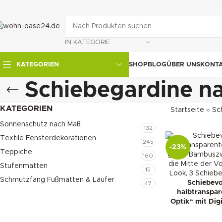
IN KATEGORIE
SHOP
BLOG
ÜBER UNS
KONT
KATEGORIEN
Schiebegardine n
KATEGORIEN
Startseite
»
Sc
Sonnenschutz nach Maß
132
Textile Fensterdekorationen
245
-23%
Teppiche
160
Stufenmatten
15
Schmutzfang Fußmatten & Läufer
Schiebevo
47
halbtranspar
Optik“ mit Dig