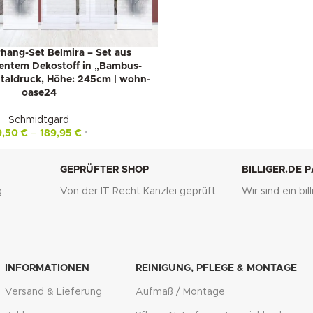
hang-Set Belmira – Set aus
entem Dekostoff in „Bambus-
italdruck, Höhe: 245cm | wohn-
oase24
Schmidtgard
9,50
€
–
189,95
€
*
GEPRÜFTER SHOP
BILLIGER.DE 
g
Von der IT Recht Kanzlei geprüft
Wir sind ein bi
INFORMATIONEN
REINIGUNG, PFLEGE & MONTAGE
Versand & Lieferung
Aufmaß / Montage