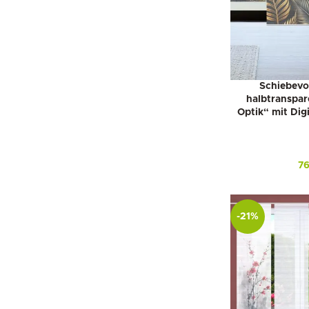
Schiebevo
halbtranspar
Optik“ mit Dig
7
-21%