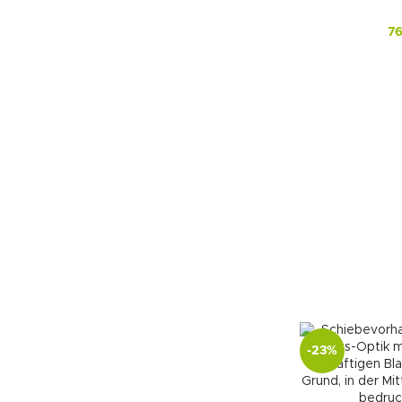
7
-23%