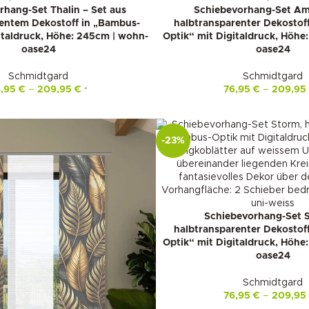
rhang-Set Thalin – Set aus
Schiebevorhang-Set Am
entem Dekostoff in „Bambus-
halbtransparenter Dekostof
italdruck, Höhe: 245cm | wohn-
Optik“ mit Digitaldruck, Höhe
oase24
oase24
Schmidtgard
Schmidtgard
6,95
€
–
209,95
€
76,95
€
–
209,9
*
-23%
Schiebevorhang-Set 
halbtransparenter Dekostof
Optik“ mit Digitaldruck, Höhe
oase24
Schmidtgard
76,95
€
–
209,9