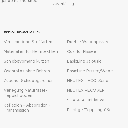
lliger.de Partnershop
zuverlässig
WISSENSWERTES
Verschiedene Stoffarten
Duette Wabenplissee
Materialien für Heimtextilien
Cosiflor Plissee
Schiebevorhang kürzen
BasicLine Jalousie
Ösenrollos ohne Bohren
BasicLine Plissee/Wabe
Zubehör Schiebegardinen
NEUTEX - ECO-Serie
Verlegung Naturfaser-
NEUTEX RECOVER
Teppichböden
SEAQUAL Initiative
Reflexion - Absorption -
Richtige Teppichgröße
Transmission