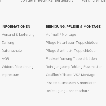
g
Von der IT Recht Kanzlei geprüft
Wir sind ein bi
INFORMATIONEN
REINIGUNG, PFLEGE & MONTAGE
Versand & Lieferung
Aufmaß / Montage
Zahlung
Pflege Naturfaser-Teppichböden
Datenschutz
Pflege Synthetik-Teppichböden
AGB
Fleckentfernung Teppichböden
Widerrufsbelehrung
Reinigungsempfehlung Fussmatten
Impressum
Cosiflor® Plissee VS2 Montage
Plissee ausmessen & montieren
Befestigung Sonnenschutz