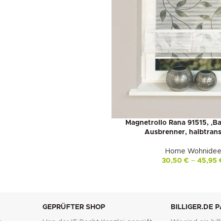
Magnetrollo Rana 91515, ‚B
Ausbrenner, halbtrans
Home Wohnide
30,50
€
–
45,95
GEPRÜFTER SHOP
BILLIGER.DE 