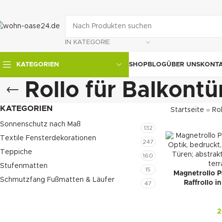
IN KATEGORIE
SHOP
BLOG
ÜBER UNS
KONT
KATEGORIEN
Rollo für Balkontü
KATEGORIEN
Startseite
»
Rol
Sonnenschutz nach Maß
132
Textile Fensterdekorationen
247
Teppiche
160
Stufenmatten
15
Magnetrollo P
Schmutzfang Fußmatten & Läufer
Raffrollo 
47
2