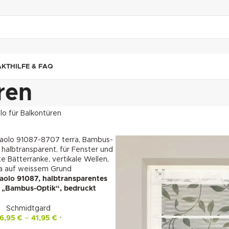
"DUETTE10"
AKT
HILFE & FAQ
ren
lo für Balkontüren
aolo 91087, halbtransparentes
in „Bambus-Optik“, bedruckt
Schmidtgard
6,95
€
–
41,95
€
*