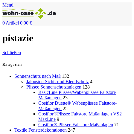
Menü
0
Artikel
0,00
€
pistazie
Schließen
Kategorien
Sonnenschutz nach Maß
132
Jalousien Sicht- und Blendschutz
4
Plissee Sonnenschutzanlagen
128
BasicLine Plissee/Wabenplissee Faltstore
Maßanlagen
23
Cosiflor Duette® Wabenplissee Faltstore-
Maßanlagen
25
Cosiflor®Plissee Faltstore Maßanlagen VS2
MaxLine
9
Cosiflor® Plissee Faltstore Maßanlagen
71
Textile Fensterdekorationen
247