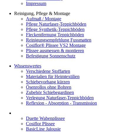
Impressum
Reinigung, Pflege & Montage
Aufmaß / Montage
Pflege Naturfaser-Teppichböden
Pflege Synthetik-Teppichböden
Fleckentfernung Teppichböden
Reinigungsempfehlung Fussmatten
Cosiflor® Plissee VS2 Montage
Plissee ausmessen & montieren
Befestigung Sonnenschutz
Wissenswertes
Verschiedene Stoffarten
Materialien für Heimtextilien
Schiebevorhang kürzen
Ösenrollos ohne Bohren
Zubehör Schiebegardinen
Verlegung Naturfaser-Teppichböden
Reflexion - Absorption - Transmission
Duette Wabenplissee
Cosiflor Plissee
BasicLine Jalousie