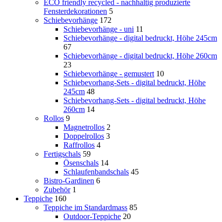
ECO friendly recycled - nachhaltig produzierte
Fensterdekorationen
5
Schiebevorhänge
172
Schiebevorhänge - uni
11
Schiebevorhänge - digital bedruckt, Höhe 245cm
67
Schiebevorhänge - digital bedruckt, Höhe 260cm
23
Schiebevorhänge - gemustert
10
Schiebevorhang-Sets - digital bedruckt, Höhe
245cm
48
Schiebevorhang-Sets - digital bedruckt, Höhe
260cm
14
Rollos
9
Magnetrollos
2
Doppelrollos
3
Raffrollos
4
Fertigschals
59
Ösenschals
14
Schlaufenbandschals
45
Bistro-Gardinen
6
Zubehör
1
Teppiche
160
Teppiche im Standardmass
85
Outdoor-Teppiche
20