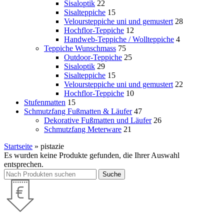
Sisaloptik
22
Sisalteppiche
15
Veloursteppiche uni und gemustert
28
Hochflor-Teppiche
12
Handweb-Teppiche / Wollteppiche
4
Teppiche Wunschmass
75
Outdoor-Teppiche
25
Sisaloptik
29
Sisalteppiche
15
Veloursteppiche uni und gemustert
22
Hochflor-Teppiche
10
Stufenmatten
15
Schmutzfang Fußmatten & Läufer
47
Dekorative Fußmatten und Läufer
26
Schmutzfang Meterware
21
Startseite
»
pistazie
Es wurden keine Produkte gefunden, die Ihrer Auswahl
entsprechen.
Suche