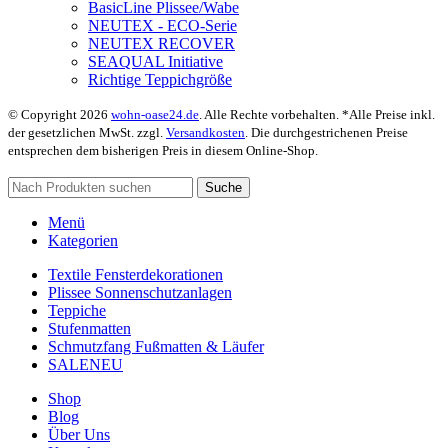
BasicLine Plissee/Wabe
NEUTEX - ECO-Serie
NEUTEX RECOVER
SEAQUAL Initiative
Richtige Teppichgröße
© Copyright 2026
wohn-oase24.de
. Alle Rechte vorbehalten. *Alle Preise inkl.
der gesetzlichen MwSt. zzgl.
Versandkosten
. Die durchgestrichenen Preise
entsprechen dem bisherigen Preis in diesem Online-Shop.
Suche
Menü
Kategorien
Textile Fensterdekorationen
Plissee Sonnenschutzanlagen
Teppiche
Stufenmatten
Schmutzfang Fußmatten & Läufer
SALE
NEU
Shop
Blog
Über Uns