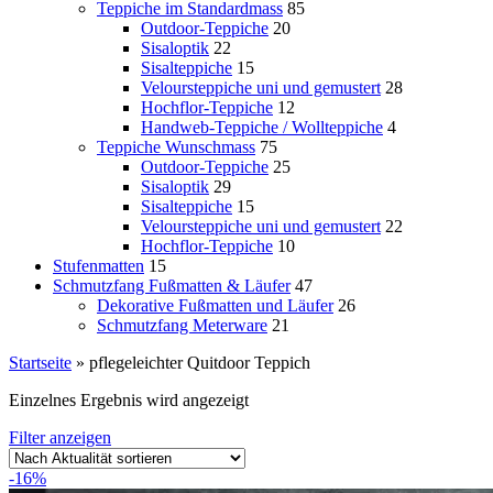
Teppiche im Standardmass
85
Outdoor-Teppiche
20
Sisaloptik
22
Sisalteppiche
15
Veloursteppiche uni und gemustert
28
Hochflor-Teppiche
12
Handweb-Teppiche / Wollteppiche
4
Teppiche Wunschmass
75
Outdoor-Teppiche
25
Sisaloptik
29
Sisalteppiche
15
Veloursteppiche uni und gemustert
22
Hochflor-Teppiche
10
Stufenmatten
15
Schmutzfang Fußmatten & Läufer
47
Dekorative Fußmatten und Läufer
26
Schmutzfang Meterware
21
Startseite
»
pflegeleichter Quitdoor Teppich
Einzelnes Ergebnis wird angezeigt
Filter anzeigen
-16%