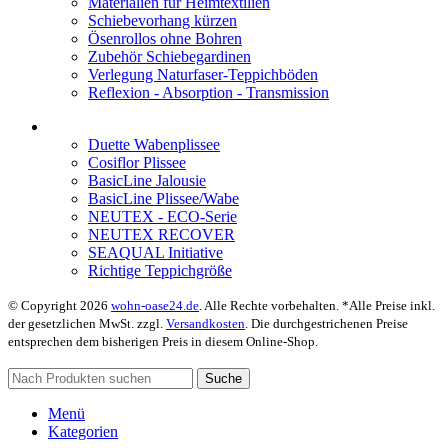
Materialien für Heimtextilien
Schiebevorhang kürzen
Ösenrollos ohne Bohren
Zubehör Schiebegardinen
Verlegung Naturfaser-Teppichböden
Reflexion - Absorption - Transmission
Duette Wabenplissee
Cosiflor Plissee
BasicLine Jalousie
BasicLine Plissee/Wabe
NEUTEX - ECO-Serie
NEUTEX RECOVER
SEAQUAL Initiative
Richtige Teppichgröße
© Copyright 2026
wohn-oase24.de
. Alle Rechte vorbehalten. *Alle Preise inkl.
der gesetzlichen MwSt. zzgl.
Versandkosten
. Die durchgestrichenen Preise
entsprechen dem bisherigen Preis in diesem Online-Shop.
Suche
Menü
Kategorien