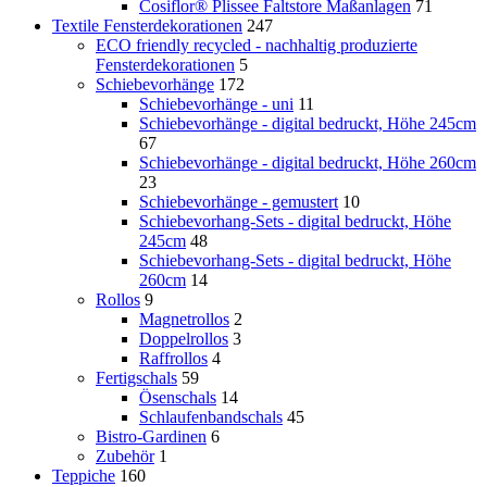
Cosiflor® Plissee Faltstore Maßanlagen
71
Textile Fensterdekorationen
247
ECO friendly recycled - nachhaltig produzierte
Fensterdekorationen
5
Schiebevorhänge
172
Schiebevorhänge - uni
11
Schiebevorhänge - digital bedruckt, Höhe 245cm
67
Schiebevorhänge - digital bedruckt, Höhe 260cm
23
Schiebevorhänge - gemustert
10
Schiebevorhang-Sets - digital bedruckt, Höhe
245cm
48
Schiebevorhang-Sets - digital bedruckt, Höhe
260cm
14
Rollos
9
Magnetrollos
2
Doppelrollos
3
Raffrollos
4
Fertigschals
59
Ösenschals
14
Schlaufenbandschals
45
Bistro-Gardinen
6
Zubehör
1
Teppiche
160