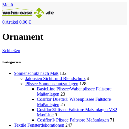
Menü
0
Artikel
0,00
€
Ornament
Schließen
Kategorien
Sonnenschutz nach Maß
132
Jalousien Sicht- und Blendschutz
4
Plissee Sonnenschutzanlagen
128
BasicLine Plissee/Wabenplissee Faltstore
Maßanlagen
23
Cosiflor Duette® Wabenplissee Faltstore-
Maßanlagen
25
Cosiflor®Plissee Faltstore Maßanlagen VS2
MaxLine
9
Cosiflor® Plissee Faltstore Maßanlagen
71
Textile Fensterdekorationen
247