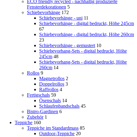
ECO friendly recycled - nachhaltig produzierte
Fensterdekorationen
5
Schiebevorhänge
172
Schiebevorhänge - uni
11
Schiebevorhänge - digital bedruckt, Höhe 245cm
67
Schiebevorhänge - digital bedruckt, Höhe 260cm
23
Schiebevorhänge - gemustert
10
Schiebevorhang-Sets - digital bedruckt, Höhe
245cm
48
Schiebevorhang-Sets - digital bedruckt, Höhe
260cm
14
Rollos
9
Magnetrollos
2
Doppelrollos
3
Raffrollos
4
Fertigschals
59
Ösenschals
14
Schlaufenbandschals
45
Bistro-Gardinen
6
Zubehör
1
Teppiche
160
Teppiche im Standardmass
85
Outdoor-Teppiche
20