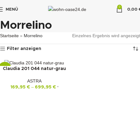
0
MENÜ
0,00
"DUETTE10"
Morrelino
Startseite
»
Morrelino
Einzelnes Ergebnis wird angezeigt
Filter anzeigen
Claudia 201 044 natur-grau
-22%
ASTRA
–
169,95
€
699,95
€
*