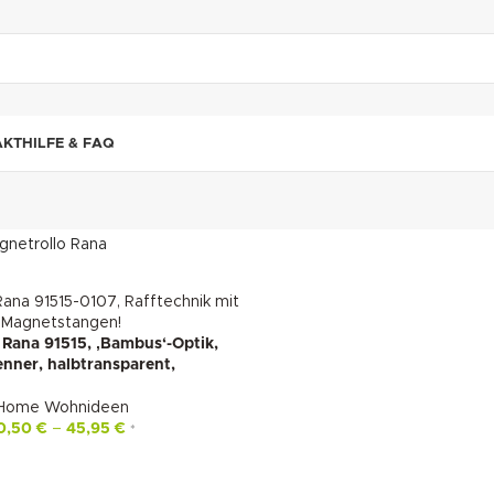
"DUETTE10"
AKT
HILFE & FAQ
gnetrollo Rana
 Rana 91515, ‚Bambus‘-Optik,
nner, halbtransparent,
Home Wohnideen
0,50
€
–
45,95
€
*