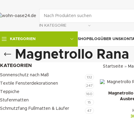
IN KATEGORIE
SHOP
BLOG
ÜBER UNS
KONT
KATEGORIEN
Magnetrollo Rana
KATEGORIEN
Startseite
»
Ma
Sonnenschutz nach Maß
132
Textile Fensterdekorationen
247
Teppiche
Magnetrollo
160
Ausbre
Stufenmatten
15
Schmutzfang Fußmatten & Läufer
47
3