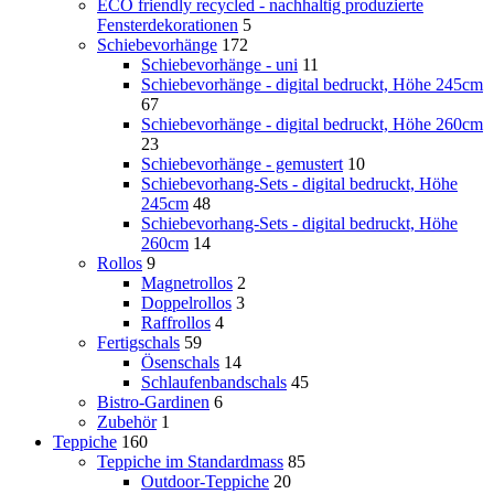
ECO friendly recycled - nachhaltig produzierte
Fensterdekorationen
5
Schiebevorhänge
172
Schiebevorhänge - uni
11
Schiebevorhänge - digital bedruckt, Höhe 245cm
67
Schiebevorhänge - digital bedruckt, Höhe 260cm
23
Schiebevorhänge - gemustert
10
Schiebevorhang-Sets - digital bedruckt, Höhe
245cm
48
Schiebevorhang-Sets - digital bedruckt, Höhe
260cm
14
Rollos
9
Magnetrollos
2
Doppelrollos
3
Raffrollos
4
Fertigschals
59
Ösenschals
14
Schlaufenbandschals
45
Bistro-Gardinen
6
Zubehör
1
Teppiche
160
Teppiche im Standardmass
85
Outdoor-Teppiche
20