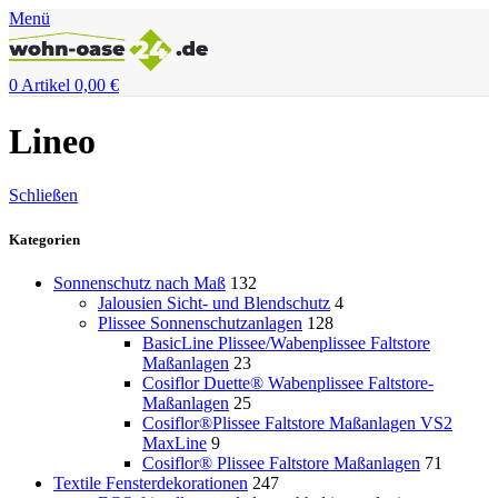
Menü
0
Artikel
0,00
€
Lineo
Schließen
Kategorien
Sonnenschutz nach Maß
132
Jalousien Sicht- und Blendschutz
4
Plissee Sonnenschutzanlagen
128
BasicLine Plissee/Wabenplissee Faltstore
Maßanlagen
23
Cosiflor Duette® Wabenplissee Faltstore-
Maßanlagen
25
Cosiflor®Plissee Faltstore Maßanlagen VS2
MaxLine
9
Cosiflor® Plissee Faltstore Maßanlagen
71
Textile Fensterdekorationen
247