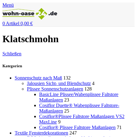
Menü
0
Artikel
0,00
€
Klatschmohn
Schließen
Kategorien
Sonnenschutz nach Maß
132
Jalousien Sicht- und Blendschutz
4
Plissee Sonnenschutzanlagen
128
BasicLine Plissee/Wabenplissee Faltstore
Maßanlagen
23
Cosiflor Duette® Wabenplissee Faltstore-
Maßanlagen
25
Cosiflor®Plissee Faltstore Maßanlagen VS2
MaxLine
9
Cosiflor® Plissee Faltstore Maßanlagen
71
Textile Fensterdekorationen
247