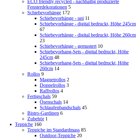
ECO friendly recycled - nachhaltig produzierte
Fensterdekorationen
5
Schiebevorhänge
172
Schiebevorhänge - uni
11
Schiebevorhänge - digital bedruckt, Höhe 245cm
67
Schiebevorhänge - digital bedruckt, Höhe 260cm
23
Schiebevorhänge - gemustert
10
Schiebevorhang-Sets - digital bedruckt, Höhe
245cm
48
Schiebevorhang-Sets - digital bedruckt, Höhe
260cm
14
Rollos
9
Magnetrollos
2
Doppelrollos
3
Raffrollos
4
Fertigschals
59
Ösenschals
14
Schlaufenbandschals
45
Bistro-Gardinen
6
Zubehör
1
Teppiche
160
Teppiche im Standardmass
85
Outdoor-Teppiche
20