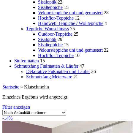
Sisaloptik
22
Sisalteppiche
15
Veloursteppiche uni und gemustert
28
Hochflor-Teppiche
12
Handweb-Teppiche / Wollteppiche
4
Teppiche Wunschmass
75
Outdoor-Teppiche
25
Sisaloptik
29
Sisalteppiche
15
Veloursteppiche uni und gemustert
22
Hochflor-Teppiche
10
Stufenmatten
15
Schmutzfang Fußmatten & Läufer
47
Dekorative Fußmatten und Läufer
26
Schmutzfang Meterware
21
Startseite
»
Klatschmohn
Einzelnes Ergebnis wird angezeigt
Filter anzeigen
-14%