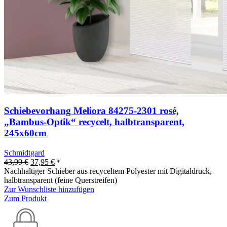
Schiebevorhang Meliora 84275-2301 rosé,
„Bambus-Optik“ recycelt, halbtransparent,
245x60cm
Schmidtgard
43,99
€
37,95
€
*
Nachhaltiger Schieber aus recyceltem Polyester mit Digitaldruck,
halbtransparent (feine Querstreifen)
Zur Wunschliste hinzufügen
Zum Produkt