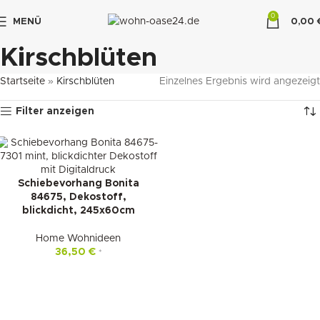
0
MENÜ
0,00
"DUETTE10"
Kirschblüten
Startseite
»
Kirschblüten
Einzelnes Ergebnis wird angezeigt
Filter anzeigen
Schiebevorhang Bonita
84675, Dekostoff,
blickdicht, 245x60cm
Home Wohnideen
36,50
€
*