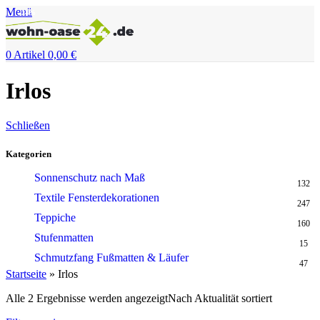
Menü
-21%
-14%
0
Artikel
0,00
€
Irlos
Schließen
Kategorien
Sonnenschutz nach Maß
132
Textile Fensterdekorationen
247
Teppiche
160
Stufenmatten
15
Schmutzfang Fußmatten & Läufer
47
Startseite
»
Irlos
Alle 2 Ergebnisse werden angezeigt
Nach Aktualität sortiert