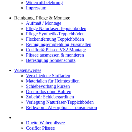
Widerrufsbelehrung
Impressum
Reinigung, Pflege & Montage
Aufmaß / Montage
Pflege Naturfaser-Teppichböden
Pflege Synthetik-Teppichböden
Fleckentfernung Teppichböden
Reinigungsempfehlung Fussmatten
Cosiflor® Plissee VS2 Montage
Plissee ausmessen & montieren
Befestigung Sonnenschutz
Wissenswertes
Verschiedene Stoffarten
Materialien für Heimtextilien
Schiebevorhang kürzen
Ösenrollos ohne Bohren
Zubehör Schiebegardinen
Verlegung Naturfaser-Teppichböden
Reflexion - Absorption - Transmission
Duette Wabenplissee
Cosiflor Plissee