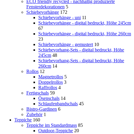
ECO friendly recycled - nachhaltig produzierte
Fensterdekorationen
5
Schiebevorhänge
172
Schiebevorhänge - uni
11
Schiebevorhänge - digital bedruckt, Höhe 245cm
67
Schiebevorhänge - digital bedruckt, Höhe 260cm
23
Schiebevorhänge - gemustert
10
Schiebevorhang-Sets - digital bedruckt, Höhe
245cm
48
Schiebevorhang-Sets - digital bedruckt, Höhe
260cm
14
Rollos
12
Magnetrollos
5
Doppelrollos
3
Raffrollos
4
Fertigschals
59
Ösenschals
14
Schlaufenbandschals
45
Bistro-Gardinen
6
Zubehör
1
Teppiche
160
Teppiche im Standardmass
85
Outdoor-Teppiche
20