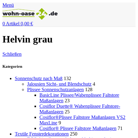
Menü
0
Artikel
0,00
€
Helvin grau
Schließen
Kategorien
Sonnenschutz nach Maß
132
Jalousien Sicht- und Blendschutz
4
Plissee Sonnenschutzanlagen
128
BasicLine Plissee/Wabenplissee Faltstore
Maßanlagen
23
Cosiflor Duette® Wabenplissee Faltstore-
Maßanlagen
25
Cosiflor®Plissee Faltstore Maßanlagen VS2
MaxLine
9
Cosiflor® Plissee Faltstore Maßanlagen
71
Textile Fensterdekorationen
250