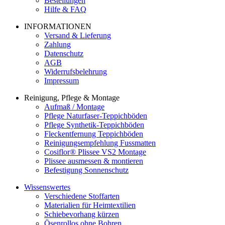
Bestellungen
Hilfe & FAQ
INFORMATIONEN
Versand & Lieferung
Zahlung
Datenschutz
AGB
Widerrufsbelehrung
Impressum
Reinigung, Pflege & Montage
Aufmaß / Montage
Pflege Naturfaser-Teppichböden
Pflege Synthetik-Teppichböden
Fleckentfernung Teppichböden
Reinigungsempfehlung Fussmatten
Cosiflor® Plissee VS2 Montage
Plissee ausmessen & montieren
Befestigung Sonnenschutz
Wissenswertes
Verschiedene Stoffarten
Materialien für Heimtextilien
Schiebevorhang kürzen
Ösenrollos ohne Bohren