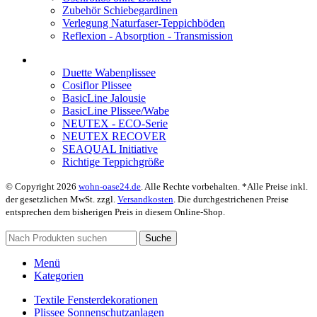
Zubehör Schiebegardinen
Verlegung Naturfaser-Teppichböden
Reflexion - Absorption - Transmission
Duette Wabenplissee
Cosiflor Plissee
BasicLine Jalousie
BasicLine Plissee/Wabe
NEUTEX - ECO-Serie
NEUTEX RECOVER
SEAQUAL Initiative
Richtige Teppichgröße
© Copyright 2026
wohn-oase24.de
. Alle Rechte vorbehalten. *Alle Preise inkl.
der gesetzlichen MwSt. zzgl.
Versandkosten
. Die durchgestrichenen Preise
entsprechen dem bisherigen Preis in diesem Online-Shop.
Suche
Menü
Kategorien
Textile Fensterdekorationen
Plissee Sonnenschutzanlagen