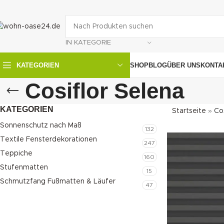
IN KATEGORIE
SHOP
BLOG
ÜBER UNS
KONTA
KATEGORIEN
Cosiflor Selena
KATEGORIEN
Startseite
»
Cos
Sonnenschutz nach Maß
132
Textile Fensterdekorationen
247
Teppiche
160
Stufenmatten
15
Schmutzfang Fußmatten & Läufer
47