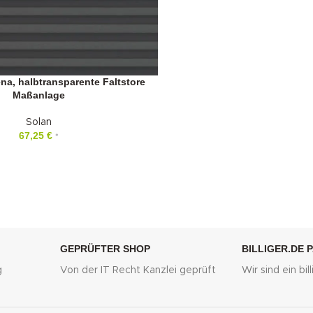
ena, halbtransparente Faltstore
Maßanlage
Solan
67,25
€
*
GEPRÜFTER SHOP
BILLIGER.DE 
g
Von der IT Recht Kanzlei geprüft
Wir sind ein bi