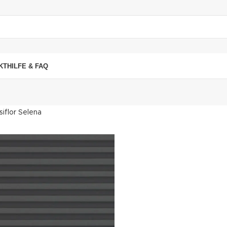
"DUETTE10"
KT
HILFE & FAQ
iflor Selena