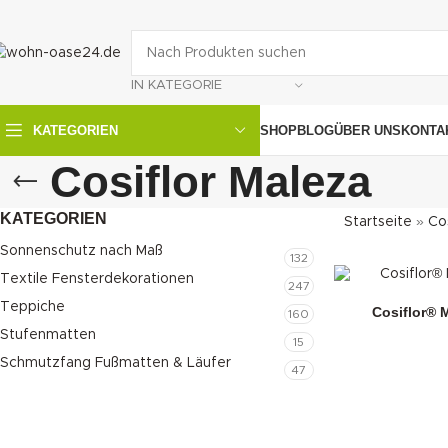
IN KATEGORIE
SHOP
BLOG
ÜBER UNS
KONTA
KATEGORIEN
Cosiflor Maleza
KATEGORIEN
Startseite
»
Co
Sonnenschutz nach Maß
132
Textile Fensterdekorationen
247
Teppiche
Cosiflor® M
160
Stufenmatten
15
Schmutzfang Fußmatten & Läufer
47