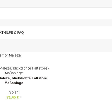
"DUETTE10"
KT
HILFE & FAQ
siflor Maleza
aleza, blickdichte Faltstore
Maßanlage
Solan
71,45
€
*