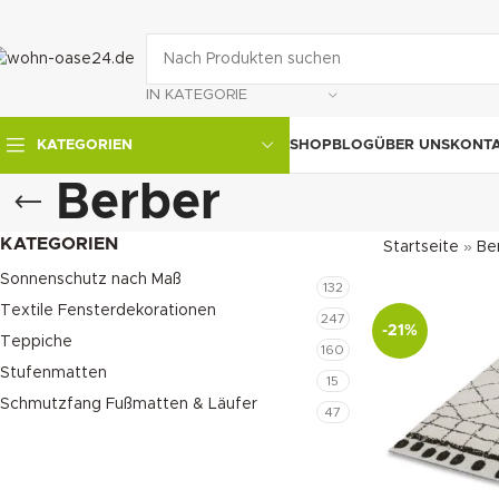
IN KATEGORIE
SHOP
BLOG
ÜBER UNS
KONT
KATEGORIEN
Berber
KATEGORIEN
Startseite
»
Be
Sonnenschutz nach Maß
132
Textile Fensterdekorationen
247
-21%
Teppiche
160
Stufenmatten
15
Schmutzfang Fußmatten & Läufer
47