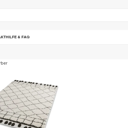
"DUETTE10"
AKT
HILFE & FAQ
rber